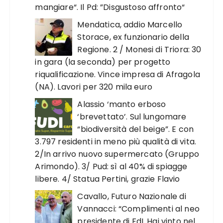
mangiare“. Il Pd: ”Disgustoso affronto“
Mendatica, addio Marcello
Storace, ex funzionario della
Regione. 2 / Monesi di Triora: 30
in gara (la seconda) per progetto
riqualificazione. Vince impresa di Afragola
(NA). Lavori per 320 mila euro
Alassio ‘manto erboso
‘brevettato’. Sul lungomare
“biodiversità del beige”. E con
3.797 residenti in meno più qualità di vita.
2/In arrivo nuovo supermercato (Gruppo
Arimondo). 3/ Pud: sì al 40% di spiagge
libere. 4/ Statua Pertini, grazie Flavio
Cavallo, Futuro Nazionale di
Vannacci: “Complimenti al neo
presidente di FdI. Hai vinto nel