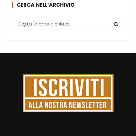
CERCA NELL’ARCHIVIO
C
e
r
c
a
: