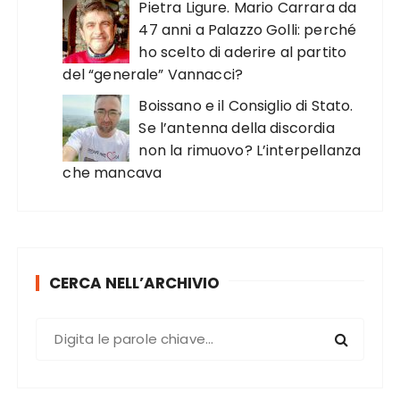
Pietra Ligure. Mario Carrara da
47 anni a Palazzo Golli: perché
ho scelto di aderire al partito
del “generale” Vannacci?
Boissano e il Consiglio di Stato.
Se l’antenna della discordia
non la rimuovo? L’interpellanza
che mancava
CERCA NELL’ARCHIVIO
C
e
r
c