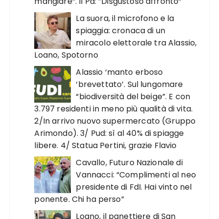
mangiare“. Il Pd: ”Disgustoso affronto“
La suora, il microfono e la
spiaggia: cronaca di un
miracolo elettorale tra Alassio,
Loano, Spotorno
Alassio ‘manto erboso
‘brevettato’. Sul lungomare
“biodiversità del beige”. E con
3.797 residenti in meno più qualità di vita.
2/In arrivo nuovo supermercato (Gruppo
Arimondo). 3/ Pud: sì al 40% di spiagge
libere. 4/ Statua Pertini, grazie Flavio
Cavallo, Futuro Nazionale di
Vannacci: “Complimenti al neo
presidente di FdI. Hai vinto nel
ponente. Chi ha perso”
Loano, il panettiere di San