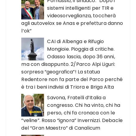
Pornassio, il sindaco: “Dopo i
sistemi intelligenti per TIR e
videosorveglianza, toccherà
agli autovelox se Anas e prefettura danno
l’ok”
CAI di Albenga e Rifugio
Mongioie. Pioggia di critiche.
Odasso lascia, dopo 36 anni,
ma con disappunto. 2/Parco Alpi Liguri:
sorpresa “geografica”! La statua
Redentore non fa parte del Parco perché
è tra i beni indivisi di Triora e Briga Alta
Savona, Fratelli d’Italia a
congresso. Chi ha vinto, chi ha
perso, chi fa cronaca con le
“veline”. Rosso “ignora” Invernizzi. Debacle
del “Gran Maestro” di Canalicum