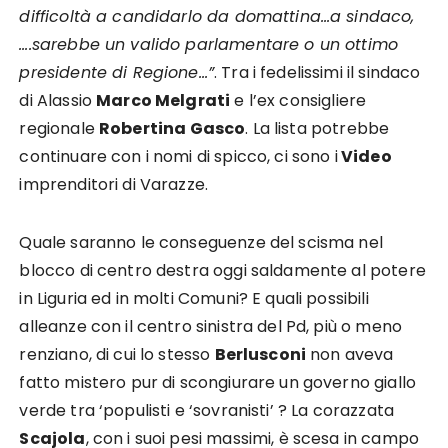
difficoltà a candidarlo da domattina…a sindaco,
….sarebbe un valido parlamentare o un ottimo
presidente di Regione…”
. Tra i fedelissimi il sindaco
di Alassio
Marco Melgrati
e l’ex consigliere
regionale
Robertina Gasco
. La lista potrebbe
continuare con i nomi di spicco, ci sono i
Video
imprenditori di Varazze.
Quale saranno le conseguenze del scisma nel
blocco di centro destra oggi saldamente al potere
in Liguria ed in molti Comuni? E quali possibili
alleanze con il centro sinistra del Pd, più o meno
renziano, di cui lo stesso
Berlusconi
non aveva
fatto mistero pur di scongiurare un governo giallo
verde tra ‘populisti e ‘sovranisti’ ? La corazzata
Scajola
, con i suoi pesi massimi, è scesa in campo