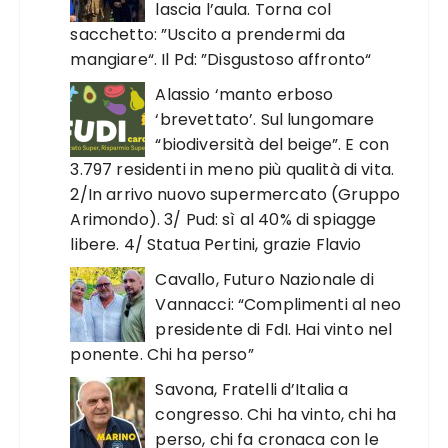
lascia l’aula. Torna col
sacchetto: ”Uscito a prendermi da
mangiare“. Il Pd: ”Disgustoso affronto“
Alassio ‘manto erboso
‘brevettato’. Sul lungomare
“biodiversità del beige”. E con
3.797 residenti in meno più qualità di vita.
2/In arrivo nuovo supermercato (Gruppo
Arimondo). 3/ Pud: sì al 40% di spiagge
libere. 4/ Statua Pertini, grazie Flavio
Cavallo, Futuro Nazionale di
Vannacci: “Complimenti al neo
presidente di FdI. Hai vinto nel
ponente. Chi ha perso”
Savona, Fratelli d’Italia a
congresso. Chi ha vinto, chi ha
perso, chi fa cronaca con le