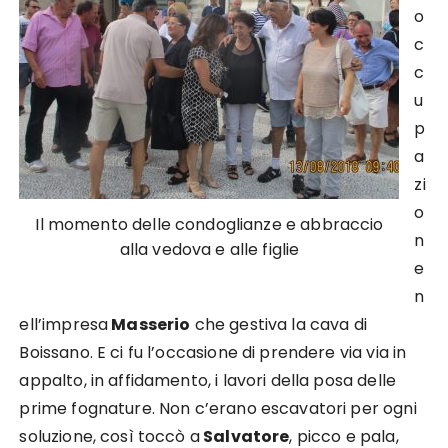
o
c
c
u
p
a
zi
o
Il momento delle condoglianze e abbraccio
n
alla vedova e alle figlie
e
n
ell’impresa
Masserio
che gestiva la cava di
Boissano. E ci fu l’occasione di prendere via via in
appalto, in affidamento, i lavori della posa delle
prime fognature. Non c’erano escavatori per ogni
soluzione, così toccò a
Salvatore
, picco e pala,