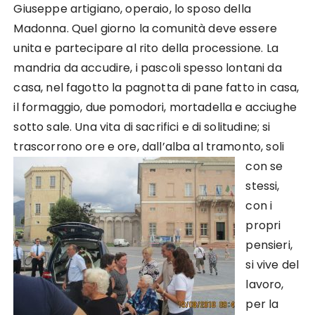
Giuseppe artigiano, operaio, lo sposo della
Madonna. Quel giorno la comunità deve essere
unita e partecipare al rito della processione. La
mandria da accudire, i pascoli spesso lontani da
casa, nel fagotto la pagnotta di pane fatto in casa,
il formaggio, due pomodori, mortadella e acciughe
sotto sale. Una vita di sacrifici e di solitudine; si
trascorrono ore e ore, dall’alba al
tramonto, soli
con se
stessi,
con i
propri
pensieri,
si vive del
lavoro,
per la