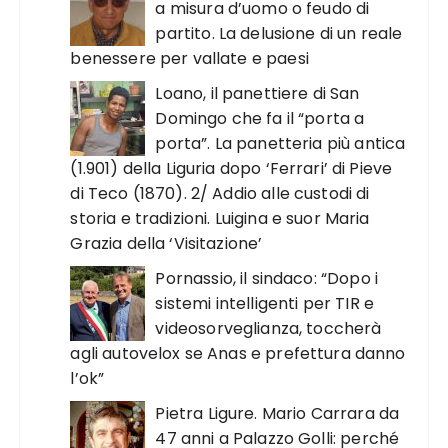
a misura d’uomo o feudo di
partito. La delusione di un reale
benessere per vallate e paesi
Loano, il panettiere di San
Domingo che fa il “porta a
porta”. La panetteria più antica
(1.901) della Liguria dopo ‘Ferrari’ di Pieve
di Teco (1870). 2/ Addio alle custodi di
storia e tradizioni. Luigina e suor Maria
Grazia della ‘Visitazione’
Pornassio, il sindaco: “Dopo i
sistemi intelligenti per TIR e
videosorveglianza, toccherà
agli autovelox se Anas e prefettura danno
l’ok”
Pietra Ligure. Mario Carrara da
47 anni a Palazzo Golli: perché