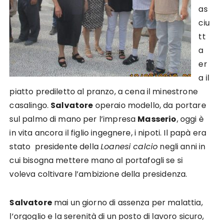
as
ciu
tt
a
er
a il
piatto prediletto al pranzo, a cena il minestrone
casalingo.
Salvatore
operaio modello, da portare
sul palmo di mano per l’impresa
Masserio
, oggi è
in vita ancora il figlio ingegnere, i nipoti. Il papà era
stato presidente della
Loanesi calcio
negli anni in
cui bisogna mettere mano al portafogli se si
voleva coltivare l’ambizione della presidenza.
Salvatore
mai un giorno di assenza per malattia,
l’orgoglio e la serenità di un posto di lavoro sicuro,