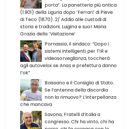
porta”. La panetteria più antica
(1.901) della Liguria dopo ‘Ferrari’ di Pieve
di Teco (1870). 2/ Addio alle custodi di
storia e tradizioni. Luigina e suor Maria
Grazia della ‘Visitazione’
Pornassio, il sindaco: “Dopo i
sistemi intelligenti per TIR e
videosorveglianza, toccherà
agli autovelox se Anas e prefettura danno
l’ok”
Boissano e il Consiglio di Stato.
Se l’antenna della discordia
non la rimuovo? L’interpellanza
che mancava
Savona, Fratelli d’Italia a
congresso. Chi ha vinto, chi ha
perso, chi fa cronaca con le