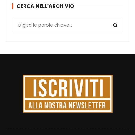
CERCA NELL’ARCHIVIO
C
e
r
c
a
: