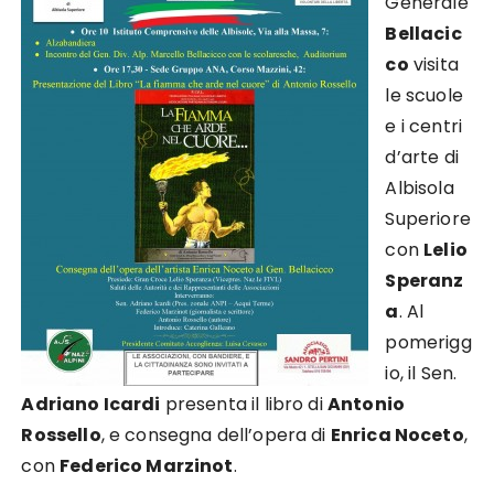
Generale
Bellacic
co
visita
le scuole
e i centri
d’arte di
Albisola
Superiore
con
Lelio
Speranz
a
. Al
pomerigg
io, il Sen.
Adriano Icardi
presenta il libro di
Antonio
Rossello
, e consegna dell’opera di
Enrica Noceto
,
con
Federico Marzinot
.