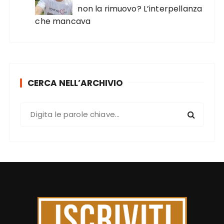
non la rimuovo? L’interpellanza
che mancava
CERCA NELL’ARCHIVIO
C
e
r
c
a
: