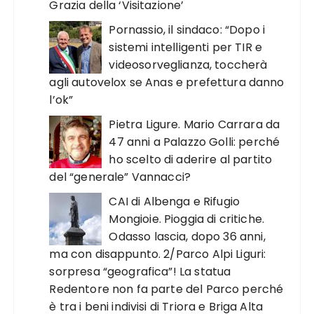
Grazia della ‘Visitazione’
Pornassio, il sindaco: “Dopo i
sistemi intelligenti per TIR e
videosorveglianza, toccherà
agli autovelox se Anas e prefettura danno
l’ok”
Pietra Ligure. Mario Carrara da
47 anni a Palazzo Golli: perché
ho scelto di aderire al partito
del “generale” Vannacci?
CAI di Albenga e Rifugio
Mongioie. Pioggia di critiche.
Odasso lascia, dopo 36 anni,
ma con disappunto. 2/Parco Alpi Liguri:
sorpresa “geografica”! La statua
Redentore non fa parte del Parco perché
è tra i beni indivisi di Triora e Briga Alta