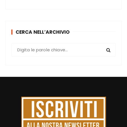
CERCA NELL’ARCHIVIO
C
e
r
c
a
: