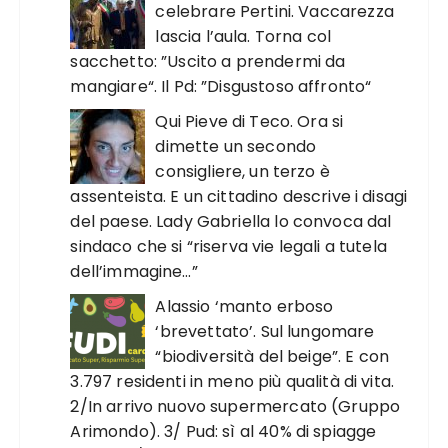
celebrare Pertini. Vaccarezza
lascia l’aula. Torna col
sacchetto: ”Uscito a prendermi da
mangiare“. Il Pd: ”Disgustoso affronto“
Qui Pieve di Teco. Ora si
dimette un secondo
consigliere, un terzo è
assenteista. E un cittadino descrive i disagi
del paese. Lady Gabriella lo convoca dal
sindaco che si “riserva vie legali a tutela
dell’immagine…”
Alassio ‘manto erboso
‘brevettato’. Sul lungomare
“biodiversità del beige”. E con
3.797 residenti in meno più qualità di vita.
2/In arrivo nuovo supermercato (Gruppo
Arimondo). 3/ Pud: sì al 40% di spiagge