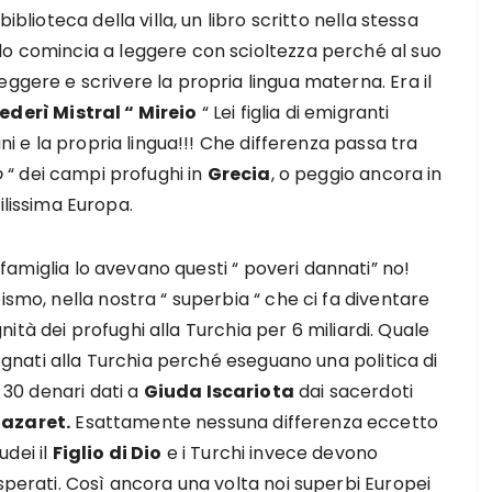
iblioteca della villa, un libro scritto nella stessa
lo comincia a leggere con scioltezza perché al suo
ggere e scrivere la propria lingua materna. Era il
ederì Mistral “ Mireio
“ Lei figlia di emigranti
ini e la propria lingua!!! Che differenza passa tra
o
“ dei campi profughi in
Grecia
, o peggio ancora in
ivilissima Europa.
 famiglia lo avevano questi “ poveri dannati” no!
ismo, nella nostra “ superbia “ che ci fa diventare
ignità dei profughi alla Turchia per 6 miliardi. Quale
segnati alla Turchia perché eseguano una politica di
i 30 denari dati a
Giuda Iscariota
dai sacerdoti
Nazaret.
Esattamente nessuna differenza eccetto
dei il
Figlio di Dio
e i Turchi invece devono
sperati. Così ancora una volta noi superbi Europei