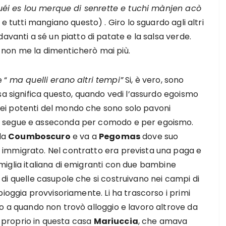
uéi es lou merque di senrette e tuchi mànjen acò
e tutti mangiano questo) . Giro lo sguardo agli altri
avanti a sé un piatto di patate e la salsa verde.
le non me la dimenticherò mai più.
e “
ma quelli erano altri tempi”
Si, è vero, sono
sa significa questo, quando vedi l’assurdo egoismo
e dei potenti del mondo che sono solo pavoni
e segue e asseconda per comodo e per egoismo.
la
Coumboscuro
e va a
Pegomas
dove suo
immigrato. Nel contratto era prevista una paga e
 famiglia italiana di emigranti con due bambine
 di quelle casupole che si costruivano nei campi di
pioggia provvisoriamente. Li ha trascorso i primi
o a quando non trovò alloggio e lavoro altrove da
 E proprio in questa casa
Mariuccia
, che amava