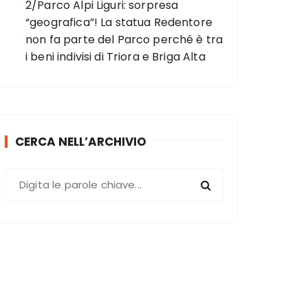
2/Parco Alpi Liguri: sorpresa
“geografica”! La statua Redentore
non fa parte del Parco perché è tra
i beni indivisi di Triora e Briga Alta
CERCA NELL’ARCHIVIO
C
e
r
c
a
: