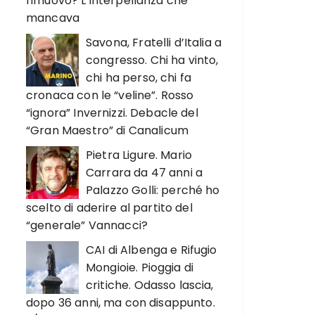
rimuovo? L’interpellanza che
mancava
Savona, Fratelli d’Italia a
congresso. Chi ha vinto,
chi ha perso, chi fa
cronaca con le “veline”. Rosso
“ignora” Invernizzi. Debacle del
“Gran Maestro” di Canalicum
Pietra Ligure. Mario
Carrara da 47 anni a
Palazzo Golli: perché ho
scelto di aderire al partito del
“generale” Vannacci?
CAI di Albenga e Rifugio
Mongioie. Pioggia di
critiche. Odasso lascia,
dopo 36 anni, ma con disappunto.