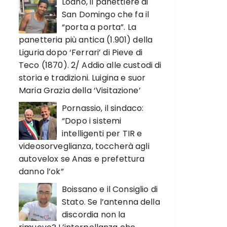
Loano, il panettiere di
San Domingo che fa il
“porta a porta”. La
panetteria più antica (1.901) della
Liguria dopo ‘Ferrari’ di Pieve di
Teco (1870). 2/ Addio alle custodi di
storia e tradizioni. Luigina e suor
Maria Grazia della ‘Visitazione’
Pornassio, il sindaco:
“Dopo i sistemi
intelligenti per TIR e
videosorveglianza, toccherà agli
autovelox se Anas e prefettura
danno l’ok”
Boissano e il Consiglio di
Stato. Se l’antenna della
discordia non la