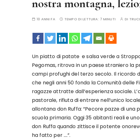
nostra montagna, lezion
10 ANNI FA
TEMPO DI LETTURA:
7 MINUTI
DI
TRUCI
Un piatto di patate e salsa verde a Stroppo
Pegomas, ritrova in un paese straniero la pr
campi profughi del terzo secolo. Il ricordo
che negli anni 50 fonda la Comunità delle F
ragazze attratte dall’esperienza sociale. L’al
pastorale, rifiuta di entrare nell’unico loca
allontana don Ruffa: “Pecore pazze di una p
scuola primaria. Oggi 35 abitanti reali e u
don Ruffa quando zittisce il potente onorevol
ha fatto per ….”.