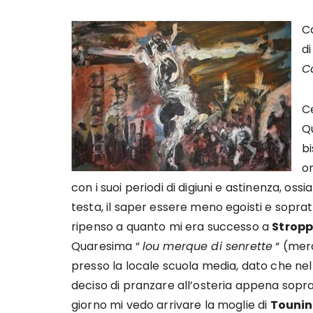
Ca
di
C
C
Q
bi
o
con i suoi periodi di digiuni e astinenza, ossi
testa, il saper essere meno egoisti e sopr
ripenso a quanto mi era successo a
Strop
Quaresima “
lou merque di senrette
“ (merc
presso la locale scuola media, dato che nel 
deciso di pranzare all’osteria appena sopra
giorno mi vedo arrivare la moglie di
Tounin