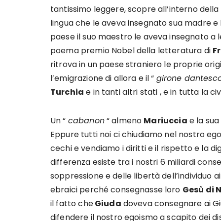
tantissimo leggere, scopre all’interno della b
lingua che le aveva insegnato sua madre e 
paese il suo maestro le aveva insegnato a le
poema premio Nobel della letteratura di
Fr
ritrova in un paese straniero le proprie orig
l’emigrazione di allora e il “
girone dantesc
Turchia
e in tanti altri stati , e in tutta la c
Un “
cabanon
“ almeno
Mariuccia
e la sua
Eppure tutti noi ci chiudiamo nel nostro ego
cechi e vendiamo i diritti e il rispetto e la d
differenza esiste tra i nostri 6 miliardi con
soppressione e delle libertà dell’individuo a
ebraici perché consegnasse loro
Gesù di 
il fatto che
Giuda
doveva consegnare ai Giu
difendere il nostro egoismo a scapito dei di