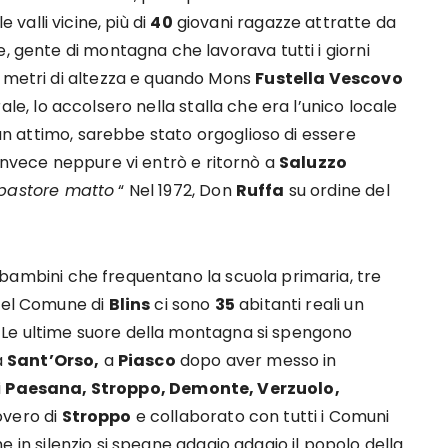
 valli vicine, più di
40
giovani ragazze attratte da
e, gente di montagna che lavorava tutti i giorni
0 metri di altezza e quando Mons
Fustella Vescovo
ale, lo accolsero nella stalla che era l’unico locale
o un attimo, sarebbe stato orgoglioso di essere
 invece neppure vi entrò e ritornò a
Saluzzo
 pastore matto
“ Nel 1972, Don
Ruffa
su ordine del
bambini che frequentano la scuola primaria, tre
 nel Comune di
Blins
ci sono
35
abitanti reali un
. Le ultime suore della montagna si spengono
a
Sant’Orso,
a
Piasco
dopo aver messo in
i
Paesana, Stroppo, Demonte, Verzuolo,
overo di
Stroppo
e collaborato con tutti i Comuni
e in silenzio si spegne adagio adagio il popolo della