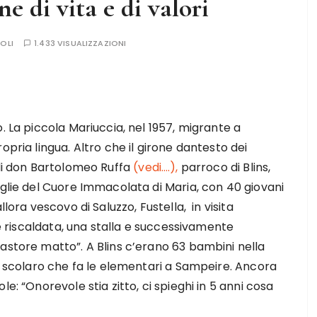
e di vita e di valori
OLI
1.433 VISUALIZZAZIONI
. La piccola Mariuccia, nel 1957, migrante a
opria lingua. Altro che il girone dantesto dei
 di don Bartolomeo Ruffa
(vedi….),
parroco di Blins,
iglie del Cuore Immacolata di Maria, con 40 giovani
lora vescovo di Saluzzo, Fustella, in visita
le riscaldata, una stalla e successivamente
astore matto”. A Blins c’erano 63 bambini nella
no scolaro che fa le elementari a Sampeire. Ancora
e: “Onorevole stia zitto, ci spieghi in 5 anni cosa