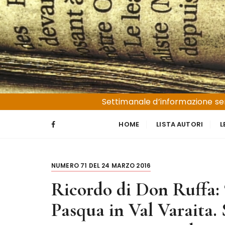
S
a
l
t
a
a
l
Liguria e Basso Piemonte
Trucioli
c
Settimanale d’informazione sen
o
n
HOME
LISTA AUTORI
L
t
e
n
NUMERO 71 DEL 24 MARZO 2016
u
t
Ricordo di Don Ruffa: ‘
o
Pasqua in Val Varaita. S