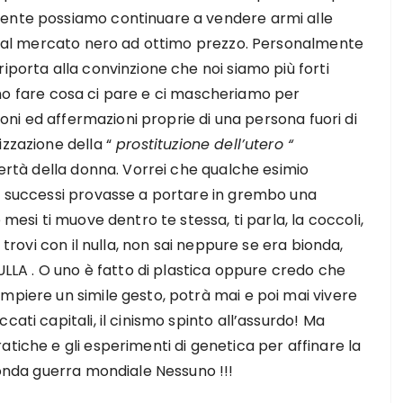
mente possiamo continuare a vendere armi alle
lio al mercato nero ad ottimo prezzo. Personalmente
iporta alla convinzione che noi siamo più forti
 fare cosa ci pare e ci mascheriamo per
zioni ed affermazioni proprie di una persona fuori di
zzazione della “
prostituzione dell’utero “
bertà della donna. Vorrei che qualche esimio
ti successi provasse a portare in grembo una
 mesi ti muove dentro te stessa, ti parla, la coccoli,
 trovi con il nulla, non sai neppure se era bionda,
NULLA . O uno è fatto di plastica oppure credo che
mpiere un simile gesto, potrà mai e poi mai vivere
ati capitali, il cinismo spinto all’assurdo! Ma
atiche e gli esperimenti di genetica per affinare la
econda guerra mondiale Nessuno !!!