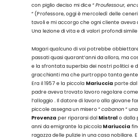
con piglio deciso mi dice “
Proufessour, enc
“ (Professore, oggi è mercoledì delle ceneri 
tavoli e mi accorgo che ogni cliente aveva d
Una lezione di vita e di valori profondi simi
Magari qualcuno di voi potrebbe obbiettar
passati quasi quarant’anni da allora, ma co
e la sfrontata superbia dei nostri politici 
gracchianti ma che purtroppo tanta gent
Era il 1957 e la piccola
Mariuccia
parte dal
padre aveva trovato lavoro regolare come 
l’alloggio . Il datore di lavoro alla giovane
piccole assegna un misero “
cabanon
“ una
Provenza
per ripararsi dal
Mistral
o dalla 
anni da emigrante la piccola
Mariuccia
fin
ragazza delle pulizie in una casa nobiliare.