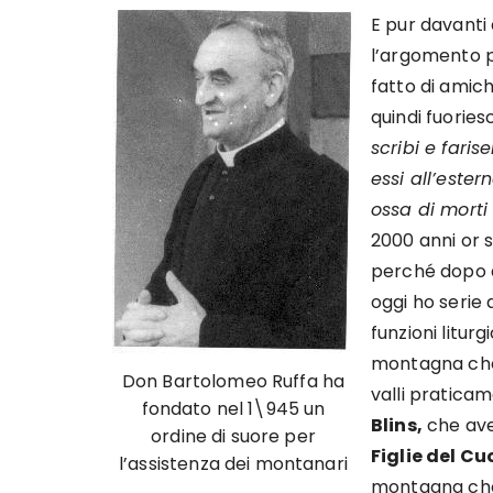
E pur davanti a
l’argomento 
fatto di amich
quindi fuories
scribi e faris
essi all’ester
ossa di morti
2000 anni or s
perché dopo a
oggi ho serie 
funzioni litur
montagna che 
Don Bartolomeo Ruffa ha
valli pratica
fondato nel 1\945 un
Blins,
che ave
ordine di suore per
Figlie del C
l’assistenza dei montanari
montagna che