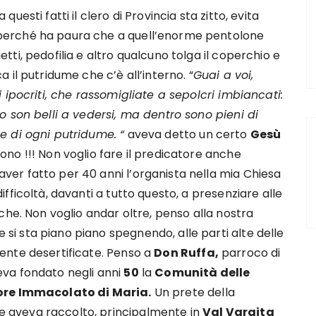
 questi fatti il clero di Provincia sta zitto, evita
perché ha paura che a quell’enorme pentolone
etti, pedofilia e altro qualcuno tolga il coperchio e
ca il putridume che c’è all’interno. “
Guai a voi,
ei ipocriti, che rassomigliate a sepolcri imbiancati:
no son belli a vedersi, ma dentro sono pieni di
 e di ogni putridume. “
aveva detto un certo
Gesù
ono !!! Non voglio fare il predicatore anche
ver fatto per 40 anni l’organista nella mia Chiesa
difficoltà, davanti a tutto questo, a presenziare alle
giche. Non voglio andar oltre, penso alla nostra
si sta piano piano spegnendo, alle parti alte delle
mente desertificate. Penso a
Don Ruffa,
parroco di
va fondato negli anni
50
la
Comunità delle
uore Immacolato di Maria.
Un prete della
 aveva raccolto, principalmente in
Val Varaita