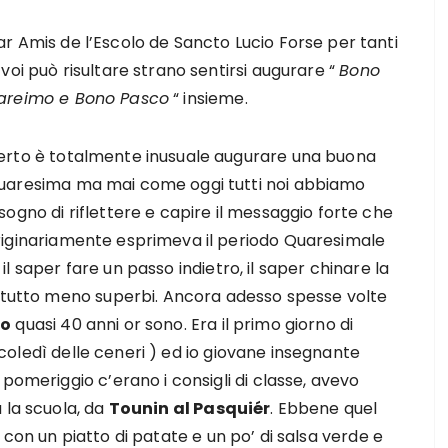
r Amis de l’Escolo de Sancto Lucio Forse per tanti
 voi può risultare strano sentirsi augurare “
Bono
areimo e Bono Pasco
“ insieme.
erto è totalmente inusuale augurare una buona
uaresima ma mai come oggi tutti noi abbiamo
sogno di riflettere e capire il messaggio forte che
riginariamente esprimeva il periodo Quaresimale
a il saper fare un passo indietro, il saper chinare la
attutto meno superbi. Ancora adesso spesse volte
po
quasi 40 anni or sono. Era il primo giorno di
oledì delle ceneri ) ed io giovane insegnante
pomeriggio c’erano i consigli di classe, avevo
 la scuola, da
Tounin al Pasquiér
. Ebbene quel
con un piatto di patate e un po’ di salsa verde e