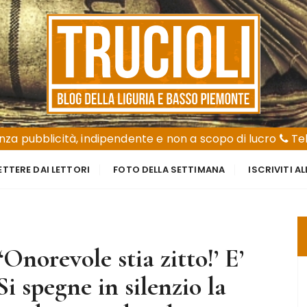
za pubblicità, indipendente e non a scopo di lucro
Tel
ETTERE DAI LETTORI
FOTO DELLA SETTIMANA
ISCRIVITI A
Onorevole stia zitto!’ E’
i spegne in silenzio la