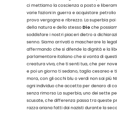
ci mettiamo la coscienza a posto e libera
varie fazioni in guerra e acquistare petro
provo vergogna e ribrezzo. La superbia poi r
della natura e dello stesso
Dio
che possiamo
soddisfare i nostri piaceri dietro a dichiara
senno. Siamo arrivati a mascherare la legali
affermando che si difende la dignità e la li
parlamentare italiano che si vanta di ques
creatura viva, che ti senti tua, che per nove
e poi un giorno ti sedano, taglio cesareo e ti
mora, con gli occhi blu o verdi non sai più 
ogni individuo che accetta per denaro di co
senza rimorso La superbia, uno dei sette pecc
scusate, che differenza passa tra queste pr
razza ariana fatti dai nazisti durante la s