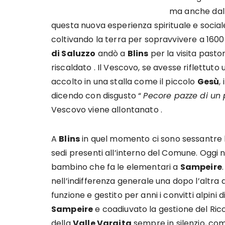
ma anche dalle
questa nuova esperienza spirituale e social
coltivando la terra per sopravvivere a 160
di Saluzzo
andò a
Blins
per la visita pastor
riscaldato . Il Vescovo, se avesse riflettut
accolto in una stalla come il piccolo
Gesù
,
dicendo con disgusto “
Pecore pazze di un
Vescovo viene allontanato .
A
Blins
in quel momento ci sono sessantre 
sedi presenti all’interno del Comune. Oggi
bambino che fa le elementari a
Sampeire
nell’indifferenza generale una dopo l’altra 
funzione e gestito per anni i convitti alpini d
Sampeire
e coadiuvato la gestione del Ric
della
Valle Varaita
sempre in silenzio, com