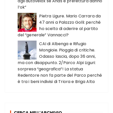
agli autovelox se Anas e prefettura danno
l’ok”
Pietra Ligure. Mario Carrara da
47 anni a Palazzo Golli: perché
ho scelto di aderire al partito
del “generale” Vannacci?
CAI di Albenga e Rifugio
Mongioie. Pioggia di critiche.
Odasso lascia, dopo 36 anni,
ma con disappunto. 2/Parco Alpi Liguri:
sorpresa “geografica”! La statua
Redentore non fa parte del Parco perché
è tra i beni indivisi di Triora e Briga Alta
CERCA NELL’ARCHIVIO