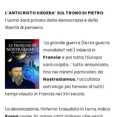
L’ANTICRISTO SIEDERA’ SUL TRONO DI PIETRO
:
l’uomo sarà privato della democrazia e della
libertà di pensiero.
‘La grande guerra (terza guerra
mondiale? ndr) inizierà in
Francia
e poi tutta l’Europa
sarà colpita…’ tutto annunciato,
fino nei minimi particolari, da
Nostradamus
, l’occultista
astrologo più famoso di tutti i
tempi vissuto in Francia nel XVI secolo.
La devastazione, l’inferno trasudato in terra, indica
Roma
come
‘la prima città italiana che verrà