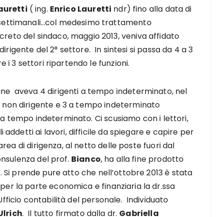
auretti
( ing.
Enrico Lauretti
ndr) fino alla data di
e settimanali…col medesimo trattamento
eto del sindaco, maggio 2013, veniva affidato
dirigente del 2° settore. In sintesi si passa da 4 a 3
 i 3 settori ripartendo le funzioni.
ne aveva 4 dirigenti a tempo indeterminato, nel
 non dirigente e 3 a tempo indeterminato
 3 a tempo indeterminato. Ci scusiamo con i lettori,
 addetti ai lavori, difficile da spiegare e capire per
area di dirigenza, al netto delle poste fuori dal
consulenza del prof.
Bianco
, ha alla fine prodotto
. Si prende pure atto che nell’ottobre 2013 è stata
er la parte economica e finanziaria la dr.ssa
Ufficio contabilità del personale. Individuato
Ulrich
. Il tutto firmato dalla dr.
Gabriella