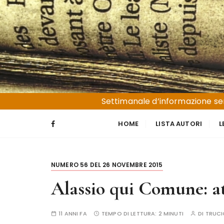
S
a
l
t
a
a
l
Liguria e Basso Piemonte
Trucioli
c
Settimanale d’informazione sen
o
n
HOME
LISTA AUTORI
L
t
e
n
NUMERO 56 DEL 26 NOVEMBRE 2015
u
t
Alassio qui Comune: at
o
11 ANNI FA
TEMPO DI LETTURA:
2 MINUTI
DI
TRUCI