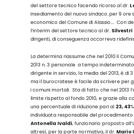
del settore tecnico facendo ricorso al dr.
L
insediamento del nuovo sindaco..per 9 or
economico del Comune di Alassio…. Con decr
l’interim del settore tecnico al dr.
Silvestri
dirigenti, di conseguenza occorreva ridefinire
La determina riassume che nel 2010 il Comu
2013 n. 3 personale a tempo indeterminato
dirigente in servizio, la media del 2013, è di
ma il burocratese è facile da scrivere per gli
i comuni mortali. Sta di fatto che nel 2013 l’
limite rispetto al fondo 2010, e grazie alla 
una percentuale di riduzione pari al
23, 43
%
individuata responsabile del procedimento p
Antonella Ivaldi
, funzionario proposto all’
altresì, per la parte normativa, il dr.
Mario 