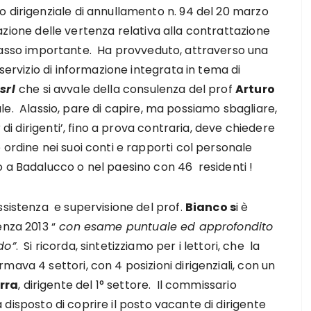
o dirigenziale di annullamento n. 94 del 20 marzo
iazione delle vertenza relativa alla contrattazione
passo importante. Ha provveduto, attraverso una
servizio di informazione integrata in tema di
srl
che si avvale della consulenza del prof
Arturo
le. Alassio, pare di capire, ma possiamo sbagliare,
 di dirigenti’, fino a prova contraria, deve chiedere
 ordine nei suoi conti e rapporti col personale
o a Badalucco o nel paesino con 46 residenti !
ssistenza e supervisione del prof.
Bianco s
i è
enza 2013 “
con esame puntuale ed approfondito
do”
. Si ricorda, sintetizziamo per i lettori, che la
ava 4 settori, con 4 posizioni dirigenziali, con un
rra
, dirigente del 1° settore. Il commissario
a disposto di coprire il posto vacante di dirigente