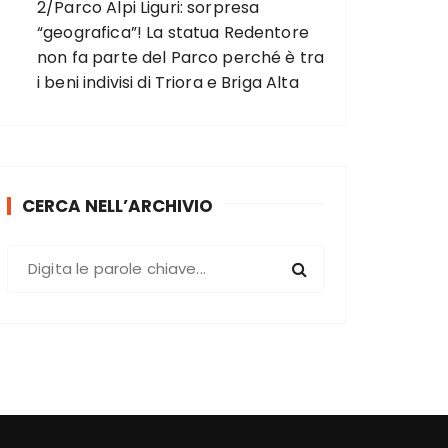
2/Parco Alpi Liguri: sorpresa
“geografica”! La statua Redentore
non fa parte del Parco perché è tra
i beni indivisi di Triora e Briga Alta
CERCA NELL’ARCHIVIO
C
e
r
c
a
: