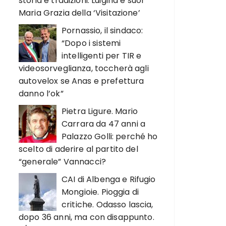
storia e tradizioni. Luigina e suor
Maria Grazia della ‘Visitazione’
Pornassio, il sindaco:
“Dopo i sistemi
intelligenti per TIR e
videosorveglianza, toccherà agli
autovelox se Anas e prefettura
danno l’ok”
Pietra Ligure. Mario
Carrara da 47 anni a
Palazzo Golli: perché ho
scelto di aderire al partito del
“generale” Vannacci?
CAI di Albenga e Rifugio
Mongioie. Pioggia di
critiche. Odasso lascia,
dopo 36 anni, ma con disappunto.