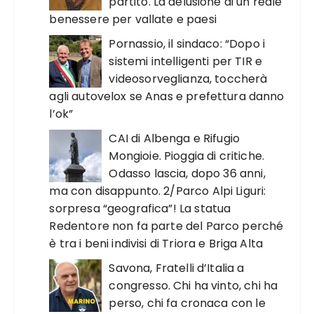
partito. La delusione di un reale
benessere per vallate e paesi
Pornassio, il sindaco: “Dopo i
sistemi intelligenti per TIR e
videosorveglianza, toccherà
agli autovelox se Anas e prefettura danno
l’ok”
CAI di Albenga e Rifugio
Mongioie. Pioggia di critiche.
Odasso lascia, dopo 36 anni,
ma con disappunto. 2/Parco Alpi Liguri:
sorpresa “geografica”! La statua
Redentore non fa parte del Parco perché
è tra i beni indivisi di Triora e Briga Alta
Savona, Fratelli d’Italia a
congresso. Chi ha vinto, chi ha
perso, chi fa cronaca con le