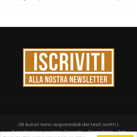
e
r
c
a
:
Gli Autori sono responsabili dei testi scritti |
Coordinatore: Luciano Corrado - Giornalista - Tel.