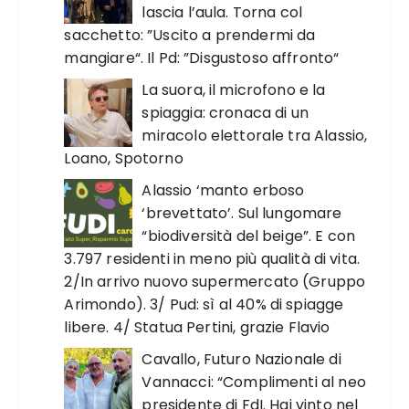
lascia l’aula. Torna col
sacchetto: ”Uscito a prendermi da
mangiare“. Il Pd: ”Disgustoso affronto“
La suora, il microfono e la
spiaggia: cronaca di un
miracolo elettorale tra Alassio,
Loano, Spotorno
Alassio ‘manto erboso
‘brevettato’. Sul lungomare
“biodiversità del beige”. E con
3.797 residenti in meno più qualità di vita.
2/In arrivo nuovo supermercato (Gruppo
Arimondo). 3/ Pud: sì al 40% di spiagge
libere. 4/ Statua Pertini, grazie Flavio
Cavallo, Futuro Nazionale di
Vannacci: “Complimenti al neo
presidente di FdI. Hai vinto nel