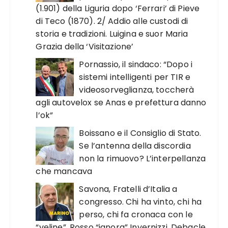
(1.901) della Liguria dopo ‘Ferrari’ di Pieve
di Teco (1870). 2/ Addio alle custodi di
storia e tradizioni. Luigina e suor Maria
Grazia della ‘Visitazione’
Pornassio, il sindaco: “Dopo i
sistemi intelligenti per TIR e
videosorveglianza, toccherà
agli autovelox se Anas e prefettura danno
l’ok”
Boissano e il Consiglio di Stato.
Se l’antenna della discordia
non la rimuovo? L’interpellanza
che mancava
Savona, Fratelli d’Italia a
congresso. Chi ha vinto, chi ha
perso, chi fa cronaca con le
“veline”. Rosso “ignora” Invernizzi. Debacle