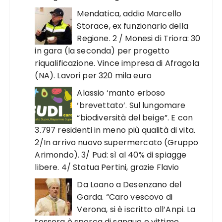
Mendatica, addio Marcello
Storace, ex funzionario della
Regione. 2 / Monesi di Triora: 30
in gara (la seconda) per progetto
riqualificazione. Vince impresa di Afragola
(NA). Lavori per 320 mila euro
Alassio ‘manto erboso
‘brevettato’. Sul lungomare
“biodiversità del beige”. E con
3.797 residenti in meno più qualità di vita.
2/In arrivo nuovo supermercato (Gruppo
Arimondo). 3/ Pud: sì al 40% di spiagge
libere. 4/ Statua Pertini, grazie Flavio
Da Loano a Desenzano del
Garda. “Caro vescovo di
Verona, si è iscritto all’Anpi. La
tessera è sporca di sangue e vittime