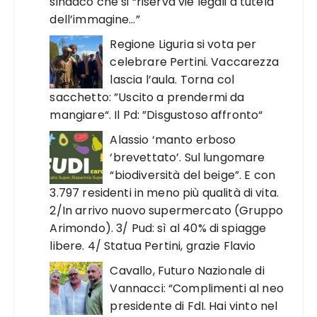
sindaco che si “riserva vie legali a tutela
dell’immagine…”
Regione Liguria si vota per
celebrare Pertini. Vaccarezza
lascia l’aula. Torna col
sacchetto: ”Uscito a prendermi da
mangiare“. Il Pd: ”Disgustoso affronto“
Alassio ‘manto erboso
‘brevettato’. Sul lungomare
“biodiversità del beige”. E con
3.797 residenti in meno più qualità di vita.
2/In arrivo nuovo supermercato (Gruppo
Arimondo). 3/ Pud: sì al 40% di spiagge
libere. 4/ Statua Pertini, grazie Flavio
Cavallo, Futuro Nazionale di
Vannacci: “Complimenti al neo
presidente di FdI. Hai vinto nel