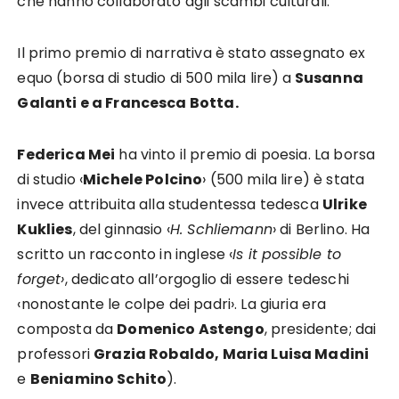
che hanno collaborato agli scambi culturali.
Il primo premio di narrativa è stato assegnato ex
equo (borsa di studio di 500 mila lire) a
Susanna
Galanti e a Francesca Botta.
Federica Mei
ha vinto il premio di poesia. La borsa
di studio ‹
Michele Polcino
› (500 mila lire) è stata
invece attribuita alla studentessa tedesca
Ulrike
Kuklies
, del ginnasio ‹
H. Schliemann
› di Berlino. Ha
scritto un racconto in inglese ‹
Is it possible to
forget›
, dedicato all’orgoglio di essere tedeschi
‹nonostante le colpe dei padri›. La giuria era
composta da
Domenico Astengo
, presidente; dai
professori
Grazia Robaldo, Maria Luisa Madini
e
Beniamino Schito
).