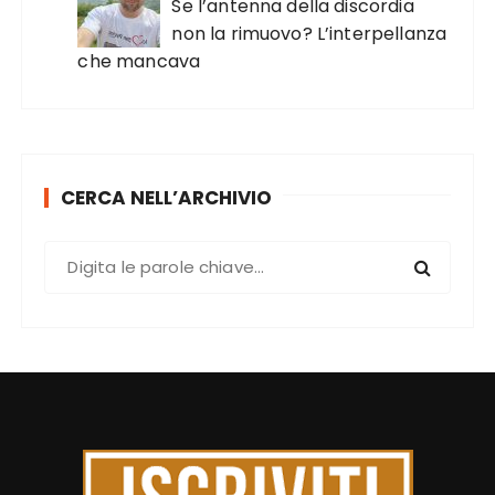
Se l’antenna della discordia
non la rimuovo? L’interpellanza
che mancava
CERCA NELL’ARCHIVIO
C
e
r
c
a
: