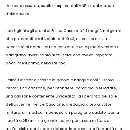
richiesta assurda, subito respinta dall’ANPI e dal mondo
della scuola.
I partigiani agli ordini di Felice Cascione “U megu”, nei giorni
che precedettero il Natale del 1943, discussero sulla
necessità di dotarsi di una canzone e un alpino diventato il
partigiano “Ivan” cantò “Katiuscia” che aveva imparato,
pochi mesi prima, nella steppa.
Felice Cascione scrisse le parole e nacque così “Fischia il
vento”, una canzone, per infondere coraggio, per lottare,
una canzone contenente un’idealità, la speranza del sole
dell’avvenire. Felice Cascione, medaglia d’oro al valor
militare, un medico imperiese, un partigiano caduto per la
libertà a 25 anni, un grande uomo per la sua militanza
antifascista, per il rigore del suo impegno, per l’umanità e la