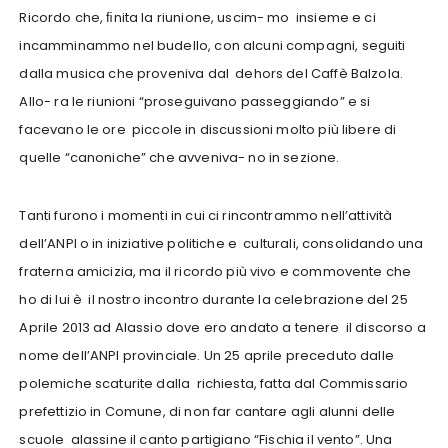
Ricordo che, ﬁnita la riunione, uscim- mo insieme e ci
incamminammo nel budello, con alcuni compagni, seguiti
dalla musica che proveniva dal dehors del Caffè Balzola.
Allo- ra le riunioni “proseguivano passeggiando” e si
facevano le ore piccole in discussioni molto più libere di
quelle “canoniche” che avveniva- no in sezione.
Tanti furono i momenti in cui ci rincontrammo nell’attività
dell’ANPI o in iniziative politiche e culturali, consolidando una
fraterna amicizia, ma il ricordo più vivo e commovente che
ho di lui è il nostro incontro durante la celebrazione del 25
Aprile 2013 ad Alassio dove ero andato a tenere il discorso a
nome dell’ANPI provinciale. Un 25 aprile preceduto dalle
polemiche scaturite dalla richiesta, fatta dal Commissario
prefettizio in Comune, di non far cantare agli alunni delle
scuole alassine il canto partigiano “Fischia il vento”. Una