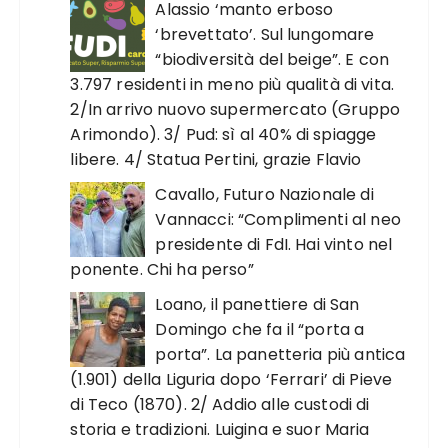
Alassio ‘manto erboso
‘brevettato’. Sul lungomare
“biodiversità del beige”. E con
3.797 residenti in meno più qualità di vita.
2/In arrivo nuovo supermercato (Gruppo
Arimondo). 3/ Pud: sì al 40% di spiagge
libere. 4/ Statua Pertini, grazie Flavio
Cavallo, Futuro Nazionale di
Vannacci: “Complimenti al neo
presidente di FdI. Hai vinto nel
ponente. Chi ha perso”
Loano, il panettiere di San
Domingo che fa il “porta a
porta”. La panetteria più antica
(1.901) della Liguria dopo ‘Ferrari’ di Pieve
di Teco (1870). 2/ Addio alle custodi di
storia e tradizioni. Luigina e suor Maria