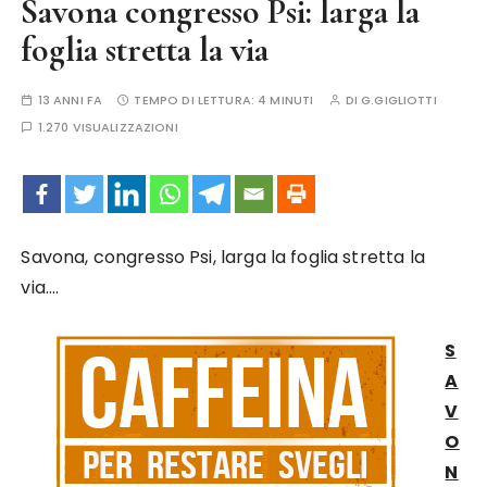
Savona congresso Psi: larga la
foglia stretta la via
13 ANNI FA
TEMPO DI LETTURA:
4 MINUTI
DI
G.GIGLIOTTI
1.270 VISUALIZZAZIONI
Savona, congresso Psi, larga la foglia stretta la
via….
S
A
V
O
N