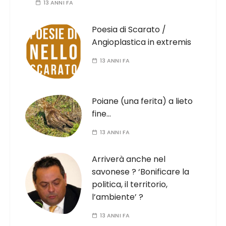
13 ANNI FA
Poesia di Scarato /
Angioplastica in extremis
13 ANNI FA
Poiane (una ferita) a lieto
fine…
13 ANNI FA
Arriverà anche nel
savonese ? ‘Bonificare la
politica, il territorio,
l’ambiente’ ?
13 ANNI FA