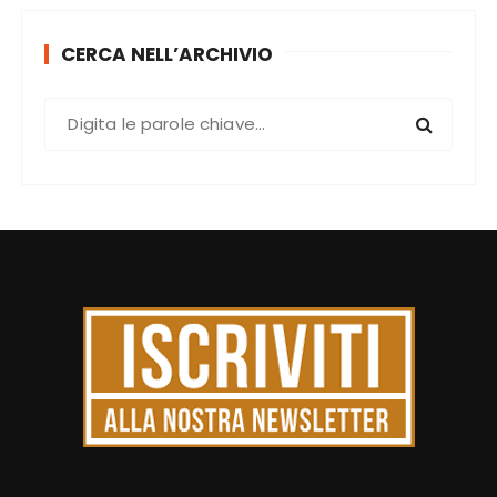
CERCA NELL’ARCHIVIO
C
e
r
c
a
: