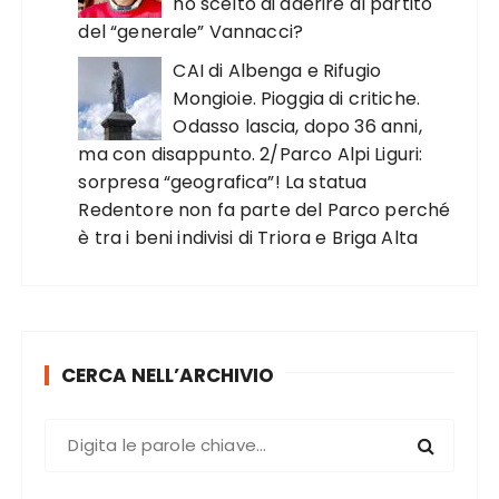
ho scelto di aderire al partito
del “generale” Vannacci?
CAI di Albenga e Rifugio
Mongioie. Pioggia di critiche.
Odasso lascia, dopo 36 anni,
ma con disappunto. 2/Parco Alpi Liguri:
sorpresa “geografica”! La statua
Redentore non fa parte del Parco perché
è tra i beni indivisi di Triora e Briga Alta
CERCA NELL’ARCHIVIO
C
e
r