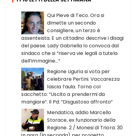
Qui Pieve di Teco. Ora si
dimette un secondo
consigliere, un terzo è
assenteista. E un cittadino descrive i disagi
del paese. Lady Gabriella lo convoca dal
sindaco che si “riserva vie legali a tutela
dell’immagine…”
Regione Liguria si vota per
celebrare Pertini. Vaccarezza
lascia l’aula. Torna col
sacchetto: ”Uscito a prendermi da
mangiare“. Il Pd: ”Disgustoso affronto“
Mendatica, addio Marcello
Storace, ex funzionario della
Regione. 2 / Monesi di Triora: 30
in gara (la seconda) per progetto