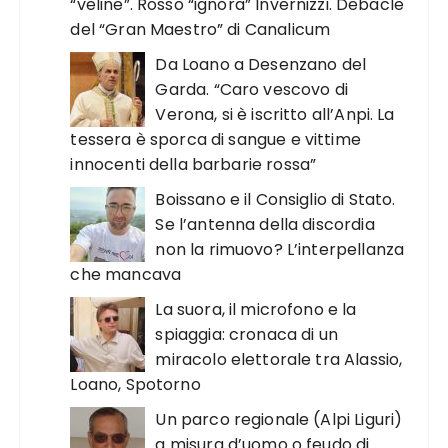
“veline”. Rosso “ignora” Invernizzi. Debacle
del “Gran Maestro” di Canalicum
Da Loano a Desenzano del
Garda. “Caro vescovo di
Verona, si è iscritto all’Anpi. La
tessera è sporca di sangue e vittime
innocenti della barbarie rossa”
Boissano e il Consiglio di Stato.
Se l’antenna della discordia
non la rimuovo? L’interpellanza
che mancava
La suora, il microfono e la
spiaggia: cronaca di un
miracolo elettorale tra Alassio,
Loano, Spotorno
Un parco regionale (Alpi Liguri)
a misura d’uomo o feudo di