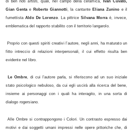
di ben noti artisti, quali, nel campo della ceramica,
Ivan Cuvato,
Gian Genta
e
Roberto Giannotti
, la cantante
Eliana Zunino
e il
fumettista
Aldo De Lorenzo
. La pittrice
Silvana Morra
è, invece,
emblematica del rapporto stabilito con il territorio langarolo.
Proprio con questi spiriti creativi l’autore, negli anni, ha maturato un
fitto intreccio di relazioni interpersonali, il cui effetto risulta ben
evidente nel libro.
Le Ombre
, di cui l’autore parla, si riferiscono ad un suo iniziale
stato psicologico nebuloso, da cui egli uscirà alla ricerca del bene,
insieme ai personaggi con i quali ha interagito, in una sorta di
dialogo rogersiano.
Alle Ombre si contrappongono i Colori. Un contrasto espresso dai
motivi e dai soggetti umani impressi nelle opere pittoriche che, di