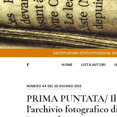
S
a
l
t
a
a
l
Liguria e Basso Piemonte
Trucioli
c
Settimanale d’informazione sen
o
n
HOME
LISTA AUTORI
L
t
e
n
NUMERO 44 DEL 20 GIUGNO 2013
u
t
PRIMA PUNTATA/ Il ve
o
l’archivio fotografico d