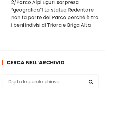
2/Parco Alpi Liguri: sorpresa
“geografica”! La statua Redentore
non fa parte del Parco perché è tra
i beni indivisi di Triora e Briga Alta
CERCA NELL’ARCHIVIO
C
e
r
c
a
: