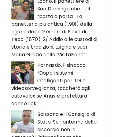
Loano, il panettiere di
San Domingo che fa il
“porta a porta”. La
panetteria più antica (1.901) della
Liguria dopo ‘Ferrari’ di Pieve di
Teco (1870). 2/ Addio alle custodi di
storia e tradizioni. Luigina e suor
Maria Grazia della ‘Visitazione’
Pornassio, il sindaco:
“Dopo i sistemi
intelligenti per TIR e
videosorveglianza, toccherà agli
autovelox se Anas e prefettura
danno l’ok”
Boissano e il Consiglio di
Stato. Se l’antenna della
discordia non la