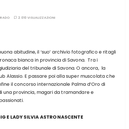
RRADO
2.010 VISUALIZZAZIONI
uona abitudine, il ‘suo’ archivio fotografico e ritagli
ronaca bianca in provincia di Savona. Tra i
giudiziaria del tribunale di Savona. O ancora, la
ub Alassio. E passare poi alla super muscolata che
Infine il concorso internazionale Palma d’Oro di
ta di una provincia, magari da tramandare e
passionati.
 BIG E LADY SILVIA ASTRO NASCENTE