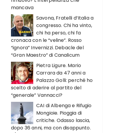
rimuovo? L’interpellanza che
mancava
Savona, Fratelli d’Italia a
congresso. Chi ha vinto,
chi ha perso, chi fa
cronaca con le “veline”. Rosso
“ignora” Invernizzi. Debacle del
“Gran Maestro” di Canalicum
Pietra Ligure. Mario
Carrara da 47 anni a
Palazzo Golli: perché ho
scelto di aderire al partito del
“generale” Vannacci?
CAI di Albenga e Rifugio
Mongioie. Pioggia di
critiche. Odasso lascia,
dopo 36 anni, ma con disappunto.