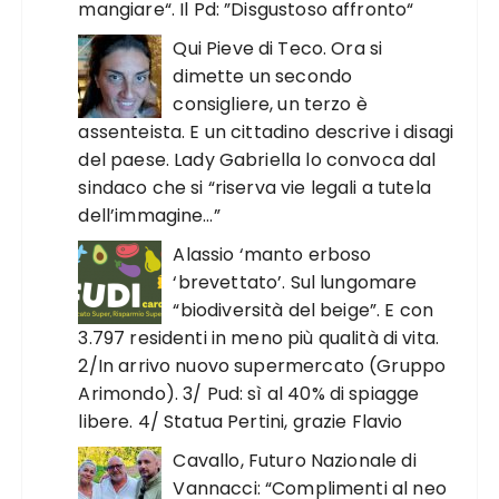
mangiare“. Il Pd: ”Disgustoso affronto“
Qui Pieve di Teco. Ora si
dimette un secondo
consigliere, un terzo è
assenteista. E un cittadino descrive i disagi
del paese. Lady Gabriella lo convoca dal
sindaco che si “riserva vie legali a tutela
dell’immagine…”
Alassio ‘manto erboso
‘brevettato’. Sul lungomare
“biodiversità del beige”. E con
3.797 residenti in meno più qualità di vita.
2/In arrivo nuovo supermercato (Gruppo
Arimondo). 3/ Pud: sì al 40% di spiagge
libere. 4/ Statua Pertini, grazie Flavio
Cavallo, Futuro Nazionale di
Vannacci: “Complimenti al neo