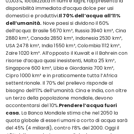
0,003%, localizzata in fiumi e laghi, rappresenta la
disponibilità immediata d’acqua dolce per usi
domestici e produttivi.
Il 70% dell’acqua all’11%
dell’umanità.
Nove paesi si dividono il 60%
dell’acqua: Brasile 5670 km³, Russia 3940 km³, Cina
2880 km³, Canada 2850 km³, Indonesia 2530 km³,
USA 2478 km³, India 1550 km³, Colombia 1112 km³,
Zaire 1020 km³. All’opposto il Kuwait e il Bahrein con
risorse d’acqua quasi inesistenti, Malta 25 km³,
Singapore 600 km³, Libia e Giordania 700 km³,
Cipro 1000 km³ e in praticamente tutta l’Africa
settentrionale. Il 70% del prelievo risponde al
bisogno dell’11% dell’umanità. Cina e India, con oltre
un terzo della popolazione mondiale, devono
accontentarsi del 10%.
Prendere l’acqua fuori
casa.
La Banca Mondiale stima che nel 2050 la
quota globale di esseri umani a corto di acqua sarà
del 45% (4 miliardi), contro l’8% del 2000. Oggi il