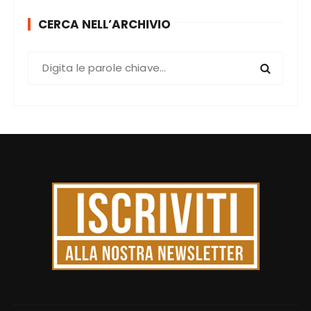
CERCA NELL’ARCHIVIO
C
e
r
c
a
: