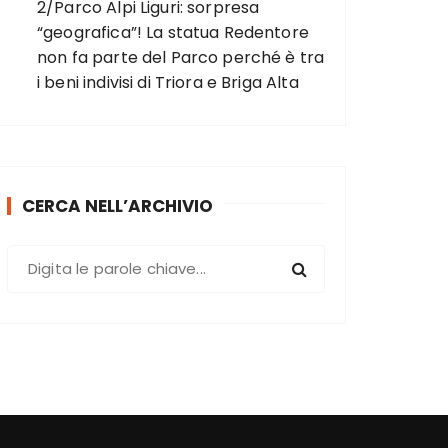
2/Parco Alpi Liguri: sorpresa
“geografica”! La statua Redentore
non fa parte del Parco perché è tra
i beni indivisi di Triora e Briga Alta
CERCA NELL’ARCHIVIO
C
e
r
c
a
: