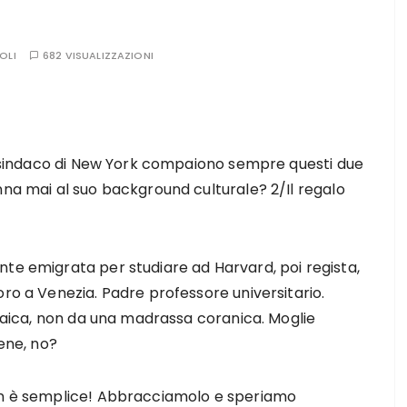
OLI
682 VISUALIZZAZIONI
vo sindaco di New York compaiono sempre questi due
nna mai al suo background culturale? 2/Il regalo
nte emigrata per studiare ad Harvard, poi regista,
oro a Venezia. Padre professore universitario.
à laica, non da una madrassa coranica. Moglie
bene, no?
non è semplice! Abbracciamolo e speriamo