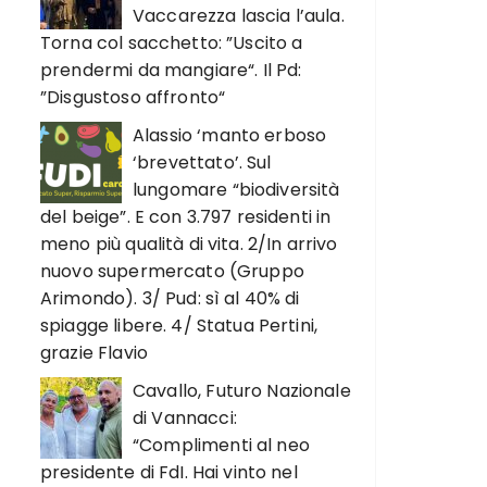
Vaccarezza lascia l’aula.
Torna col sacchetto: ”Uscito a
prendermi da mangiare“. Il Pd:
”Disgustoso affronto“
Alassio ‘manto erboso
‘brevettato’. Sul
lungomare “biodiversità
del beige”. E con 3.797 residenti in
meno più qualità di vita. 2/In arrivo
nuovo supermercato (Gruppo
Arimondo). 3/ Pud: sì al 40% di
spiagge libere. 4/ Statua Pertini,
grazie Flavio
Cavallo, Futuro Nazionale
di Vannacci:
“Complimenti al neo
presidente di FdI. Hai vinto nel