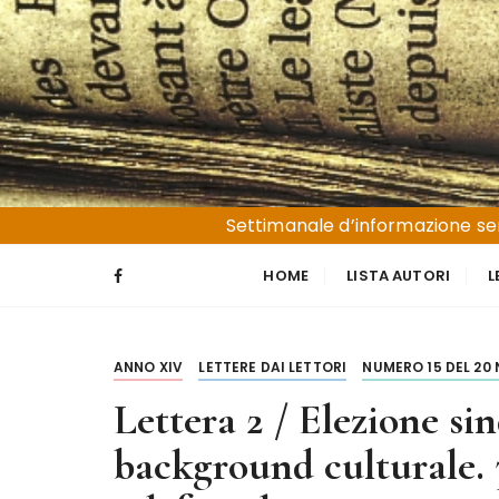
S
a
l
t
a
a
l
Liguria e Basso Piemonte
Trucioli
c
Settimanale d’informazione sen
o
n
HOME
LISTA AUTORI
L
t
e
n
ANNO XIV
LETTERE DAI LETTORI
NUMERO 15 DEL 20
u
t
Lettera 2 / Elezione si
o
background culturale. 3