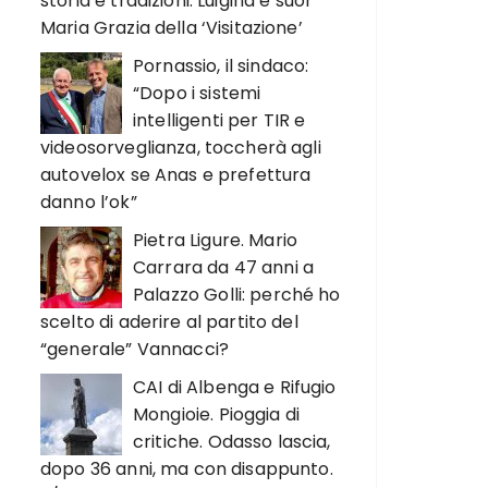
storia e tradizioni. Luigina e suor
Maria Grazia della ‘Visitazione’
Pornassio, il sindaco:
“Dopo i sistemi
intelligenti per TIR e
videosorveglianza, toccherà agli
autovelox se Anas e prefettura
danno l’ok”
Pietra Ligure. Mario
Carrara da 47 anni a
Palazzo Golli: perché ho
scelto di aderire al partito del
“generale” Vannacci?
CAI di Albenga e Rifugio
Mongioie. Pioggia di
critiche. Odasso lascia,
dopo 36 anni, ma con disappunto.