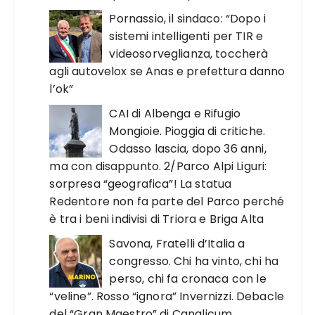
Pornassio, il sindaco: “Dopo i
sistemi intelligenti per TIR e
videosorveglianza, toccherà
agli autovelox se Anas e prefettura danno
l’ok”
CAI di Albenga e Rifugio
Mongioie. Pioggia di critiche.
Odasso lascia, dopo 36 anni,
ma con disappunto. 2/Parco Alpi Liguri:
sorpresa “geografica”! La statua
Redentore non fa parte del Parco perché
è tra i beni indivisi di Triora e Briga Alta
Savona, Fratelli d’Italia a
congresso. Chi ha vinto, chi ha
perso, chi fa cronaca con le
“veline”. Rosso “ignora” Invernizzi. Debacle
del “Gran Maestro” di Canalicum