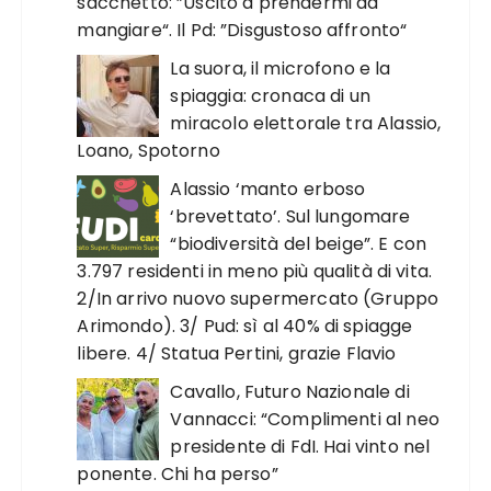
sacchetto: ”Uscito a prendermi da
mangiare“. Il Pd: ”Disgustoso affronto“
La suora, il microfono e la
spiaggia: cronaca di un
miracolo elettorale tra Alassio,
Loano, Spotorno
Alassio ‘manto erboso
‘brevettato’. Sul lungomare
“biodiversità del beige”. E con
3.797 residenti in meno più qualità di vita.
2/In arrivo nuovo supermercato (Gruppo
Arimondo). 3/ Pud: sì al 40% di spiagge
libere. 4/ Statua Pertini, grazie Flavio
Cavallo, Futuro Nazionale di
Vannacci: “Complimenti al neo
presidente di FdI. Hai vinto nel
ponente. Chi ha perso”