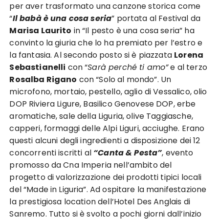
per aver trasformato una canzone storica come
“
Il babà è una cosa seria
” portata al Festival da
Marisa Laurito
in “Il pesto è una cosa seria” ha
convinto la giuria che lo ha premiato per l’estro e
la fantasia. Al secondo posto si è piazzata
Lorena
Sebastianelli
con “
Sarà perché ti amo”
e al terzo
Rosalba Rigano
con “Solo al mondo”. Un
microfono, mortaio, pestello, aglio di Vessalico, olio
DOP Riviera Ligure, Basilico Genovese DOP, erbe
aromatiche, sale della Liguria, olive Taggiasche,
capperi, formaggi delle Alpi Liguri, acciughe. Erano
questi alcuni degli ingredienti a disposizione dei 12
concorrenti iscritti al
“Canta & Pesta”
, evento
promosso da Cna Imperia nell’ambito del
progetto di valorizzazione dei prodotti tipici locali
del “Made in Liguria”. Ad ospitare la manifestazione
la prestigiosa location dell’Hotel Des Anglais di
Sanremo. Tutto si è svolto a pochi giorni dall’inizio