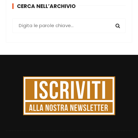
CERCA NELL’ARCHIVIO
C
e
r
c
a
: