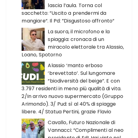
lascia l’aula. Torna col
sacchetto: ”Uscito a prendermi da
mangiare“. Il Pd: ”Disgustoso affronto“
La suora, il microfono e la
spiaggia: cronaca di un
miracolo elettorale tra Alassio,
Loano, Spotorno
Alassio ‘manto erboso
‘brevettato’. Sul lungomare
“biodiversità del beige”. E con
3.797 residenti in meno più qualità di vita.
2/In arrivo nuovo supermercato (Gruppo
Arimondo). 3/ Pud: sì al 40% di spiagge
libere. 4/ Statua Pertini, grazie Flavio
Cavallo, Futuro Nazionale di
Vannacci: “Complimenti al neo
presidente di FdI. Hai vinto nel