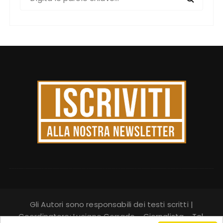
e
r
c
a
:
Gli Autori sono responsabili dei testi scritti |
Coordinatore: Luciano Corrado - Giornalista - Tel.