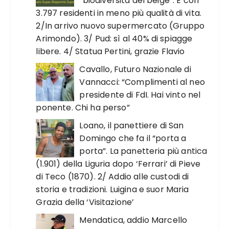
“biodiversità del beige”. E con
3.797 residenti in meno più qualità di vita.
2/In arrivo nuovo supermercato (Gruppo
Arimondo). 3/ Pud: sì al 40% di spiagge
libere. 4/ Statua Pertini, grazie Flavio
Cavallo, Futuro Nazionale di
Vannacci: “Complimenti al neo
presidente di FdI. Hai vinto nel
ponente. Chi ha perso”
Loano, il panettiere di San
Domingo che fa il “porta a
porta”. La panetteria più antica
(1.901) della Liguria dopo ‘Ferrari’ di Pieve
di Teco (1870). 2/ Addio alle custodi di
storia e tradizioni. Luigina e suor Maria
Grazia della ‘Visitazione’
Mendatica, addio Marcello