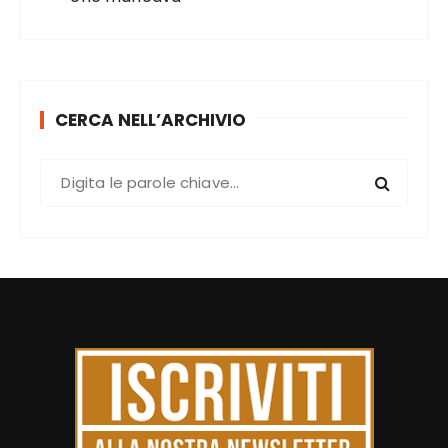
CERCA NELL’ARCHIVIO
C
e
r
c
a
: