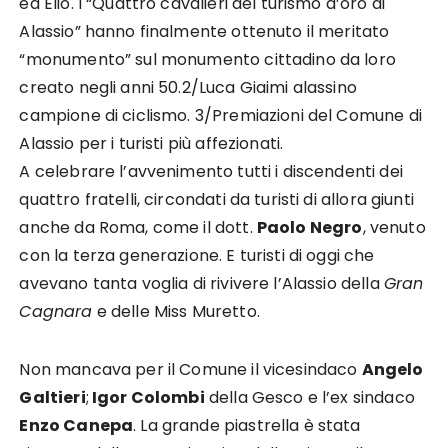
ed Elio. I “Quattro cavalieri del turismo d’oro di
Alassio” hanno finalmente ottenuto il meritato
“monumento” sul monumento cittadino da loro
creato negli anni 50.2/Luca Giaimi alassino
campione di ciclismo. 3/Premiazioni del Comune di
Alassio per i turisti più affezionati.
A celebrare l’avvenimento tutti i discendenti dei
quattro fratelli, circondati da turisti di allora giunti
anche da Roma, come il dott.
Paolo Negro
, venuto
con la terza generazione. E turisti di oggi che
avevano tanta voglia di rivivere l’Alassio della
Gran
Cagnara
e delle Miss Muretto.
Non mancava per il Comune il vicesindaco
Angelo
Galtieri
;
Igor Colombi
della Gesco e l’ex sindaco
Enzo Canepa
. La grande piastrella è stata