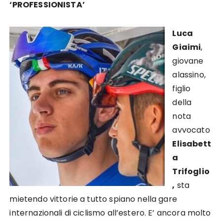
‘PROFESSIONISTA’
Luca
Giaimi
,
giovane
alassino,
figlio
della
nota
avvocato
Elisabett
a
Trifoglio
,
sta
mietendo vittorie a tutto spiano nella gare
internazionali di ciclismo all’estero. E’ ancora molto