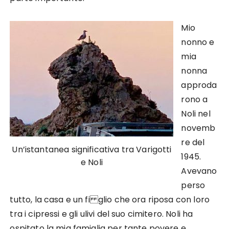
Mio
nonno e
mia
nonna
approda
rono a
Noli nel
novemb
re del
Un’istantanea significativa tra Varigotti
1945.
e Noli
Avevano
perso
tutto, la casa e un fi glio che ora riposa con loro
tra i cipressi e gli ulivi del suo cimitero. Noli ha
ospitato la mia famiglia per tante povere e