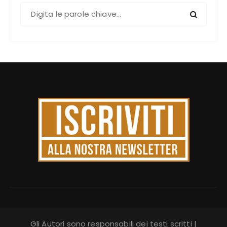
C
e
r
c
a
:
Gli Autori sono responsabili dei testi scritti |