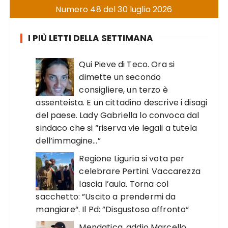
Numero 48 del 30 luglio 2026
I PIÙ LETTI DELLA SETTIMANA
Qui Pieve di Teco. Ora si
dimette un secondo
consigliere, un terzo è
assenteista. E un cittadino descrive i disagi
del paese. Lady Gabriella lo convoca dal
sindaco che si “riserva vie legali a tutela
dell’immagine…”
Regione Liguria si vota per
celebrare Pertini. Vaccarezza
lascia l’aula. Torna col
sacchetto: ”Uscito a prendermi da
mangiare“. Il Pd: ”Disgustoso affronto“
Mendatica, addio Marcello