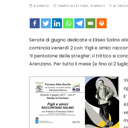
9 ANNI FA
TEMPO DI LETTURA:
4 MINUTI
DI
TRUCI
Serate di giugno dedicate a Eliseo Salino all
comincia venerdì 2 con ‘Figli e amici racco
‘Il pentolone delle streghe’; il trittico si c
Arenzano. Per tutto il mese (e fino al 2 lug
‘
F
ri
E
Al
ve
ma