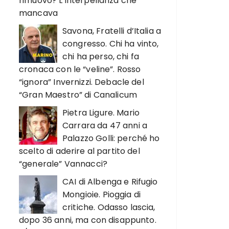
rimuovo? L’interpellanza che
mancava
Savona, Fratelli d’Italia a
congresso. Chi ha vinto,
chi ha perso, chi fa
cronaca con le “veline”. Rosso
“ignora” Invernizzi. Debacle del
“Gran Maestro” di Canalicum
Pietra Ligure. Mario
Carrara da 47 anni a
Palazzo Golli: perché ho
scelto di aderire al partito del
“generale” Vannacci?
CAI di Albenga e Rifugio
Mongioie. Pioggia di
critiche. Odasso lascia,
dopo 36 anni, ma con disappunto.