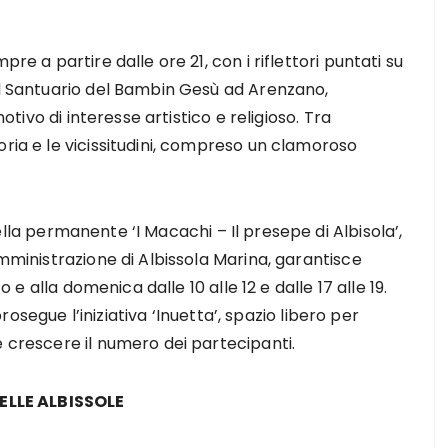
re a partire dalle ore 21, con i riflettori puntati su
el Santuario del Bambin Gesù ad Arenzano,
motivo di interesse artistico e religioso. Tra
oria e le vicissitudini, compreso un clamoroso
lla permanente ‘I Macachi – Il presepe di Albisola’,
Amministrazione di Albissola Marina, garantisce
o e alla domenica dalle 10 alle 12 e dalle 17 alle 19.
 prosegue l’iniziativa ‘Inuetta’, spazio libero per
e crescere il numero dei partecipanti.
ELLE ALBISSOLE