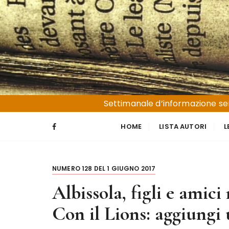
S
a
l
t
a
a
l
Liguria e Basso Piemonte
Trucioli
c
Settimanale d’informazione sen
o
n
HOME
LISTA AUTORI
L
t
e
n
NUMERO 128 DEL 1 GIUGNO 2017
u
t
Albissola, figli e amic
o
Con il Lions: aggiungi 