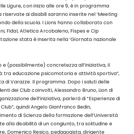
le Ligure, con inizio alle ore 9, è in programma
ca riservate ai disabili saranno inserite nel ‘Meeting
ndo della scuola. I Lions hanno collaborato con
i, Fidal, Atletica Arcobaleno, Fispes e Cip
tazione stata è inserita nella ‘Giornata nazionale
e (possibilmente) concretezza all’iniziativa, il
à: tra educazione psicomotoria e attività sportiva”,
ta di Varazze. Il programma. Dopo i saluti delle
identi dei Club coinvolti, Alessandro Bruno, Lion di
nizzazione dell’iniziativa, parlerà di “Esperienze di
 Club”, quindi Angelo Gianfranco Bedin,
mento di Scienza della formazione dell’Università
e alla disabilità di un congiunto, tra solitudine e
eguire, Domenico Resico, pedagogista, dirigente