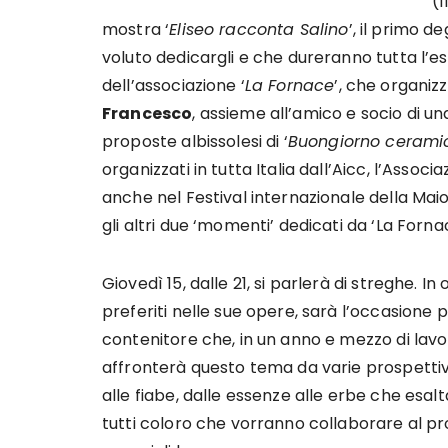
(f
mostra ‘
Eliseo racconta Salino
’, il primo 
voluto dedicargli e che dureranno tutta l’est
dell’associazione ‘
La Fornace
’, che organiz
Francesco
, assieme all’amico e socio di un
proposte albissolesi di ‘
Buongiorno cerami
organizzati in tutta Italia dall’Aicc, l’Associ
anche nel Festival internazionale della M
gli altri due ‘momenti’ dedicati da ‘La Fornac
Giovedì 15, dalle 21, si parlerà di streghe. In
preferiti nelle sue opere, sarà l’occasione 
contenitore che, in un anno e mezzo di lavo
affronterà questo tema da varie prospettive
alle fiabe, dalle essenze alle erbe che esal
tutti coloro che vorranno collaborare al pro