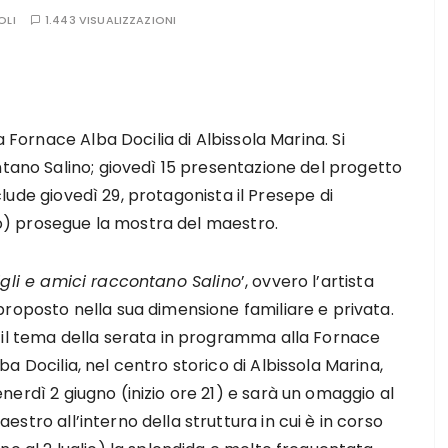
OLI
1.443 VISUALIZZAZIONI
a Fornace Alba Docilia di Albissola Marina. Si
ntano Salino; giovedì 15 presentazione del progetto
onclude giovedì 29, protagonista il Presepe di
lio) prosegue la mostra del maestro.
igli e amici raccontano Salino
’, ovvero l’artista
proposto nella sua dimensione familiare e privata.
’ il tema della serata in programma alla Fornace
ba Docilia, nel centro storico di Albissola Marina,
nerdì 2 giugno (inizio ore 21) e sarà un omaggio al
estro all’interno della struttura in cui è in corso