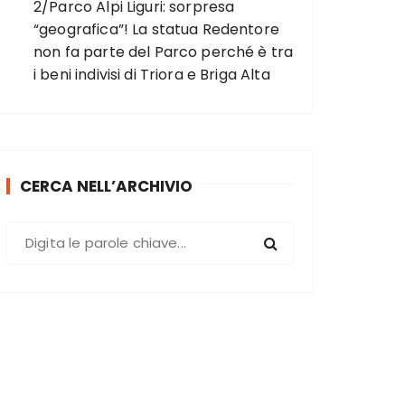
2/Parco Alpi Liguri: sorpresa
“geografica”! La statua Redentore
non fa parte del Parco perché è tra
i beni indivisi di Triora e Briga Alta
CERCA NELL’ARCHIVIO
C
e
r
c
a
: