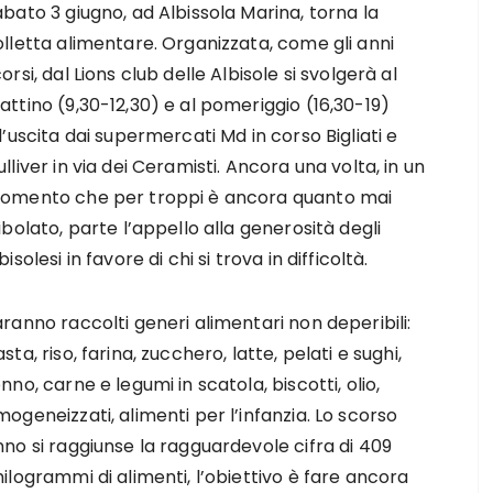
bato 3 giugno, ad Albissola Marina, torna la
lletta alimentare. Organizzata, come gli anni
orsi, dal Lions club delle Albisole si svolgerà al
ttino (9,30-12,30) e al pomeriggio (16,30-19)
l’uscita dai supermercati Md in corso Bigliati e
lliver in via dei Ceramisti. Ancora una volta, in un
omento che per troppi è ancora quanto mai
ibolato, parte l’appello alla generosità degli
bisolesi in favore di chi si trova in difficoltà.
ranno raccolti generi alimentari non deperibili:
sta, riso, farina, zucchero, latte, pelati e sughi,
nno, carne e legumi in scatola, biscotti, olio,
ogeneizzati, alimenti per l’infanzia. Lo scorso
no si raggiunse la ragguardevole cifra di 409
ilogrammi di alimenti, l’obiettivo è fare ancora