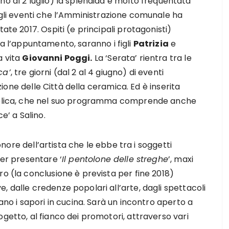
ino al 2 luglio) la splendida e molto frequentata
degli eventi che l’Amministrazione comunale ha
ate 2017. Ospiti (e principali protagonisti)
za l’appuntamento, saranno i figli
Patrizia
e
a vita
Giovanni Poggi.
La ‘Serata’ rientra tra le
ca’
, tre giorni (dal 2 al 4 giugno) di eventi
azione delle Città della ceramica. Ed è inserita
aiolica, che nel suo programma comprende anche
e’ a Salino.
 onore dell’artista che le ebbe tra i soggetti
per presentare ‘
Il pentolone delle streghe
’, maxi
ro (la conclusione è prevista per fine 2018)
, dalle credenze popolari all’arte, dagli spettacoli
tano i sapori in cucina. Sarà un incontro aperto a
getto, al fianco dei promotori, attraverso vari