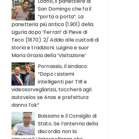
Loano, il panettiere di
San Domingo che fa il
“porta a porta”. La
panetteria più antica (1.901) della
Liguria dopo ‘Ferrari’ di Pieve di
Teco (1870). 2/ Addio alle custodi di
storia e tradizioni. Luigina e suor
Maria Grazia della ‘Visitazione’
Pornassio, il sindaco:
“Dopo i sistemi
intelligenti per TIR e
videosorveglianza, toccherà agli
autovelox se Anas e prefettura
danno l’ok”
Boissano e il Consiglio di
Stato. Se l’antenna della
discordia non la