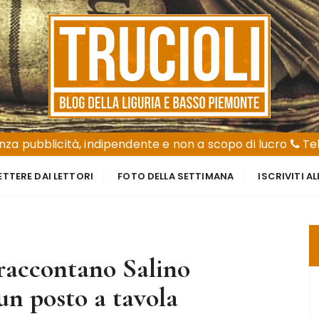
za pubblicità, indipendente e non a scopo di lucro
Tel
ETTERE DAI LETTORI
FOTO DELLA SETTIMANA
ISCRIVITI A
i raccontano Salino
un posto a tavola