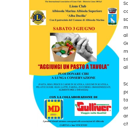
Sa
co
sc
ma
al
Gu
m
tr
al
Sa
pa
to
om
an
ch