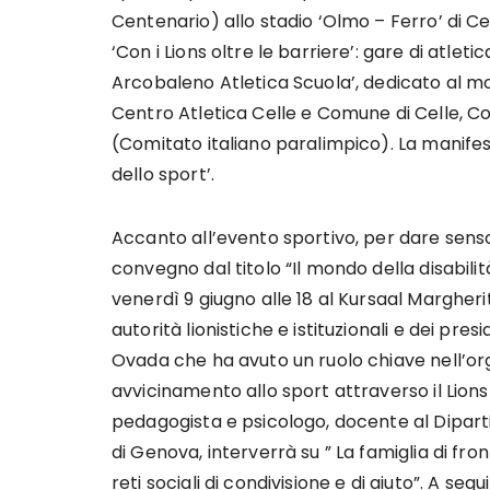
Centenario) allo stadio ‘Olmo – Ferro’ di Cel
‘Con i Lions oltre le barriere’: gare di atleti
Arcobaleno Atletica Scuola’, dedicato al mo
Centro Atletica Celle e Comune di Celle, Con
(Comitato italiano paralimpico). La manifes
dello sport’.
Accanto all’evento sportivo, per dare senso 
convegno dal titolo “Il mondo della disabilit
venerdì 9 giugno alle 18 al Kursaal Margheri
autorità lionistiche e istituzionali e dei pres
Ovada che ha avuto un ruolo chiave nell’orga
avvicinamento allo sport attraverso il Lions
pedagogista e psicologo, docente al Diparti
di Genova, interverrà su ” La famiglia di front
reti sociali di condivisione e di aiuto”. A s