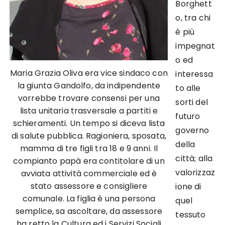
Borghett
o, tra chi
è più
impegnat
o ed
Maria Grazia Oliva era vice sindaco con
interessa
la giunta Gandolfo, da indipendente
to alle
vorrebbe trovare consensi per una
sorti del
lista unitaria trasversale a partiti e
futuro
schieramenti. Un tempo si diceva lista
governo
di salute pubblica. Ragioniera, sposata,
della
mamma di tre figli tra 18 e 9 anni. Il
città; alla
compianto papà era contitolare di un
valorizzaz
avviata attività commerciale ed è
stato assessore e consigliere
ione di
comunale. La figlia è una persona
quel
semplice, sa ascoltare, da assessore
tessuto
ha retto la Cultura ed i Servizi Sociali