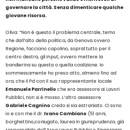
governare la città. Senza dimenticare qualche
giovane risorsa.
Oliva: “Non è questo il problema centrale, temo
che dall’alto della politica, da Genova ovvero
Regione, facciano capolino, soprattutto per il
centro destra, gli input, ovvero mettere la
bandierina su questa o quella coalizione. Io
sommessamente ho preso atto, almeno fino ad
ora, che il Pd con il suo rappresentante locale
Emanuele Parrinello
che era assessore ai Lavori
Pubblici, non si è mosso. L’altro assessore
Gabriele Cagnino
credo si sia estraniato. Ci sono
io e con me il dr.
Ivano Cambiano
(51 anni,
borghettino,coniugato, laurea in giurisprudenza, già
responsabile dell’Area Lavori Pubblici e Finanziaria