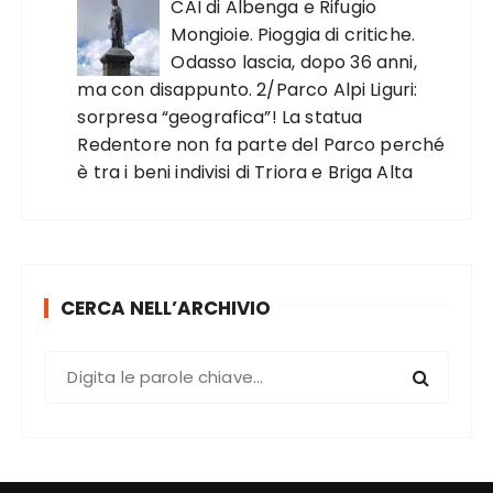
CAI di Albenga e Rifugio
Mongioie. Pioggia di critiche.
Odasso lascia, dopo 36 anni,
ma con disappunto. 2/Parco Alpi Liguri:
sorpresa “geografica”! La statua
Redentore non fa parte del Parco perché
è tra i beni indivisi di Triora e Briga Alta
CERCA NELL’ARCHIVIO
C
e
r
c
a