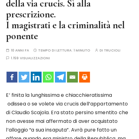
della via crucis. Sì alla
prescrizione.
I magistrati e la criminalità nel
ponente
10 ANNI FA
TEMPO DI LETTURA:
1 MINUTO
DI
TRUCIOLI
1.159 VISUALIZZAZIONI
E’ finita la lunghissima e chiacchieratissima
odissea o se volete via crucis dell’appartamento
di Claudio Scajola. Era stato persino smentito che
non avesse mai affermato di aver acquistato
l’alloggio “a sua insaputa”. Avrà pure fatto un
affare quando era ministro della Repubblica, ma