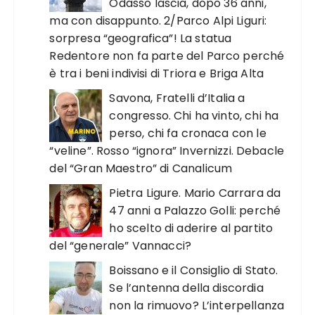
Odasso lascia, dopo 36 anni,
ma con disappunto. 2/Parco Alpi Liguri:
sorpresa “geografica”! La statua
Redentore non fa parte del Parco perché
è tra i beni indivisi di Triora e Briga Alta
Savona, Fratelli d’Italia a
congresso. Chi ha vinto, chi ha
perso, chi fa cronaca con le
“veline”. Rosso “ignora” Invernizzi. Debacle
del “Gran Maestro” di Canalicum
Pietra Ligure. Mario Carrara da
47 anni a Palazzo Golli: perché
ho scelto di aderire al partito
del “generale” Vannacci?
Boissano e il Consiglio di Stato.
Se l’antenna della discordia
non la rimuovo? L’interpellanza