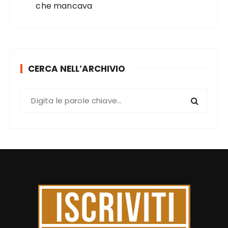
che mancava
CERCA NELL’ARCHIVIO
C
e
r
c
a
: