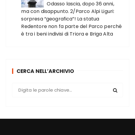
Odasso lascia, dopo 36 anni,
ma con disappunto. 2/Parco Alpi Liguri:
sorpresa “geografica”! La statua
Redentore non fa parte del Parco perché
è tra i beni indivisi di Triora e Briga Alta
CERCA NELL’ARCHIVIO
C
e
r
c
a
: