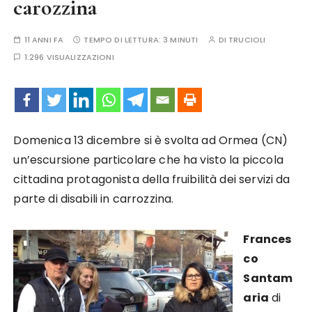
carozzina
11 ANNI FA
TEMPO DI LETTURA:
3 MINUTI
DI
TRUCIOLI
1.296 VISUALIZZAZIONI
Domenica 13 dicembre si è svolta ad Ormea (CN)
un’escursione particolare che ha visto la piccola
cittadina protagonista della fruibilità dei servizi da
parte di disabili in carrozzina.
Frances
co
Santam
aria
di