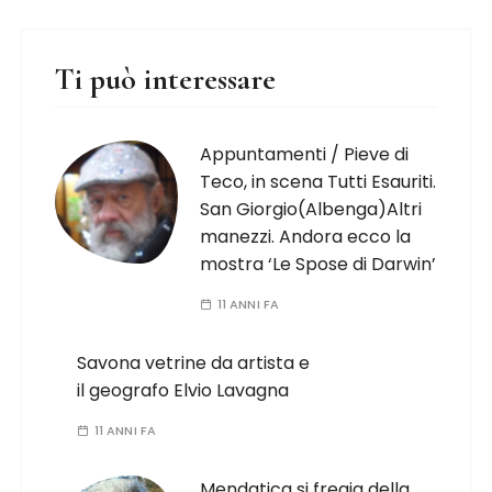
Ti può interessare
Appuntamenti / Pieve di
Teco, in scena Tutti Esauriti.
San Giorgio(Albenga)Altri
manezzi. Andora ecco la
mostra ‘Le Spose di Darwin’
11 ANNI FA
Savona vetrine da artista e
il geografo Elvio Lavagna
11 ANNI FA
Mendatica si fregia della