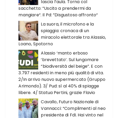
lascia l’aula. Torna col
sacchetto: ”Uscito a prendermi da
mangiare“. Il Pd: ”Disgustoso affronto“
La suora, il microfono e la
spiaggia: cronaca di un
miracolo elettorale tra Alassio,
Loano, Spotorno
Alassio ‘manto erboso
‘brevettato’. Sul lungomare
“biodiversità del beige”. E con
3.797 residenti in meno più qualità di vita.
2/In arrivo nuovo supermercato (Gruppo
Arimondo). 3/ Pud: sì al 40% di spiagge
libere. 4/ Statua Pertini, grazie Flavio
Cavallo, Futuro Nazionale di
Vannacci: “Complimenti al neo
presidente di FdI. Hai vinto nel