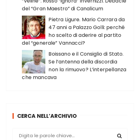
“veline”. Rosso “ignora” Invernizzi. Debacle
del “Gran Maestro” di Canalicum
Pietra Ligure. Mario Carrara da
47 anni a Palazzo Golli: perché
ho scelto di aderire al partito
del “generale” Vannacci?
Boissano e il Consiglio di Stato.
Se l’antenna della discordia
non la rimuovo? L’interpellanza
che mancava
CERCA NELL’ARCHIVIO
C
e