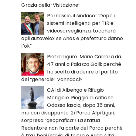
Grazia della ‘Visitazione’
Pornassio, il sindaco: “Dopo i
sistemi intelligenti per TIR e
videosorveglianza, toccherà
agli autovelox se Anas e prefettura danno
l’ok”
Pietra Ligure. Mario Carrara da
47 anni a Palazzo Golli: perché
ho scelto di aderire al partito
del “generale” Vannacci?
CAI di Albenga e Rifugio
Mongioie. Pioggia di critiche.
Odasso lascia, dopo 36 anni,
ma con disappunto. 2/Parco Alpi Liguri:
sorpresa “geografica”! La statua
Redentore non fa parte del Parco perché
è tra i beni indivisi di Triora e Briga Alta