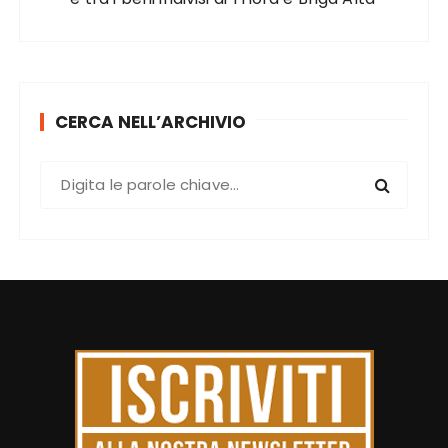
CERCA NELL’ARCHIVIO
C
e
r
c
a
: