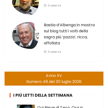
11 ANNI FA
Bastia d’Albenga in mostra
sul blog tutti i volti della
sagra più ‘pazza’, ricca,
affollata
11 ANNI FA
Anno XV
Numero 48 del 30 luglio 2026
I PIÙ LETTI DELLA SETTIMANA
Qui Pieve di Teco. Ora si