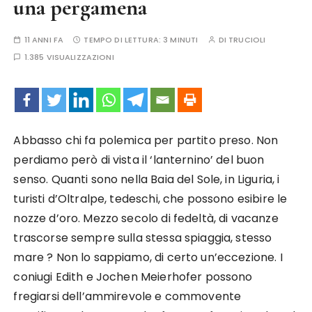
una pergamena
11 ANNI FA
TEMPO DI LETTURA:
3 MINUTI
DI
TRUCIOLI
1.385 VISUALIZZAZIONI
Abbasso chi fa polemica per partito preso. Non
perdiamo però di vista il ‘lanternino’ del buon
senso. Quanti sono nella Baia del Sole, in Liguria, i
turisti d’Oltralpe, tedeschi, che possono esibire le
nozze d’oro. Mezzo secolo di fedeltà, di vacanze
trascorse sempre sulla stessa spiaggia, stesso
mare ? Non lo sappiamo, di certo un’eccezione. I
coniugi Edith e Jochen Meierhofer possono
fregiarsi dell’ammirevole e commovente