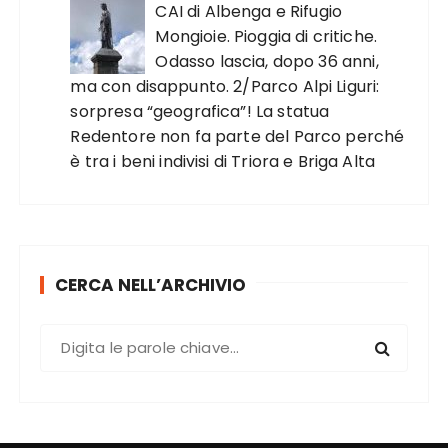
CAI di Albenga e Rifugio
Mongioie. Pioggia di critiche.
Odasso lascia, dopo 36 anni,
ma con disappunto. 2/Parco Alpi Liguri:
sorpresa “geografica”! La statua
Redentore non fa parte del Parco perché
è tra i beni indivisi di Triora e Briga Alta
CERCA NELL’ARCHIVIO
C
e
r
c
a