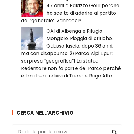
47 anni a Palazzo Golli: perché
ho scelto di aderire al partito
del “generale” Vannacci?
CAI di Albenga e Rifugio
Mongioie. Pioggia di critiche.
Odasso lascia, dopo 36 anni,
ma con disappunto. 2/Parco Alpi Liguri:
sorpresa “geografica”! La statua
Redentore non fa parte del Parco perché
è tra i beni indivisi di Triora e Briga Alta
CERCA NELL’ARCHIVIO
C