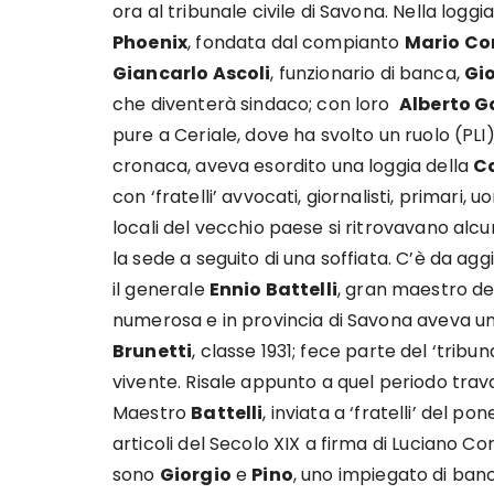
ora al tribunale civile di Savona. Nella loggi
Phoenix
, fondata dal compianto
Mario Co
Giancarlo Ascoli
, funzionario di banca,
Gi
che diventerà sindaco; con loro
Alberto G
pure a Ceriale, dove ha svolto un ruolo (PLI
cronaca, aveva esordito una loggia della
C
con ‘fratelli’ avvocati, giornalisti, primari, 
locali del vecchio paese si ritrovavano a
la sede a seguito di una soffiata. C’è da ag
il generale
Ennio Battelli
, gran maestro d
numerosa e in provincia di Savona aveva un
Brunetti
, classe 1931; fece parte del ‘trib
vivente. Risale appunto a quel periodo trava
Maestro
Battelli
, inviata a ‘fratelli’ del p
articoli del Secolo XIX a firma di Luciano Co
sono
Giorgio
e
Pino
, uno impiegato di ban