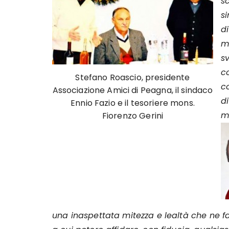
s
s
di
ma
s
c
Stefano Roascio, presidente
c
Associazione Amici di Peagna, il sindaco
d
Ennio Fazio e il tesoriere mons.
ma
Fiorenzo Gerini
una inaspettata mitezza e lealtà che ne 