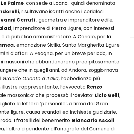
a
Le Palme
, con sede a Loano, quindi denominata
ndorelli
, risultavano iscritti anche i cerialesi
ovanni Cerruti
, geometra e imprenditore edile,
alati
, imprenditore di Pietra Ligure, con interessi
) e di pubblico amministratore. A Ceriale, per la
amea,
emanazione Sicilia, Santa Margherita Ligure,
uomini d’affari. A Peagna, per un breve periodo, in
lcuni massoni che abbandonarono precipitosamente
giungere che in quegli anni, ad Andora, soggiornava
el
Grande Oriente d’Italia
, l’obbedienza più
 illustre rappresentante, l’avvocato
Renzo
unale massonico’ che processò il ‘deviato’
Licio Gelli
,
gliato la lettera ‘personale’, a firma del Gran
onente ligure, causa scandali ed inchieste giudiziarie,
rrado. I fratelli del benemerito
Giancarlo Ascoli
ca, l’altro dipendente all’anagrafe del Comune di