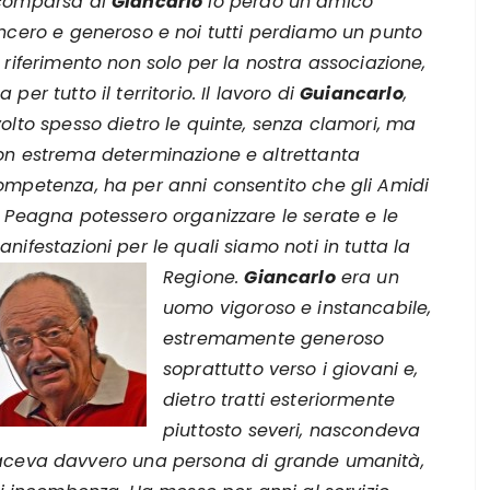
comparsa di
Giancarlo
io perdo un amico
incero e generoso e noi tutti perdiamo un punto
 riferimento non solo per la nostra associazione,
 per tutto il territorio. Il lavoro di
Guiancarlo
,
volto spesso dietro le quinte, senza clamori, ma
on estrema determinazione e altrettanta
ompetenza, ha per anni consentito che gli Amidi
i Peagna potessero organizzare le serate e le
nifestazioni per le quali siamo noti in tutta la
Regione.
Giancarlo
era un
uomo vigoroso e instancabile,
estremamente generoso
soprattutto verso i giovani e,
dietro tratti esteriormente
piuttosto severi, nascondeva
faceva davvero una persona di grande umanità,