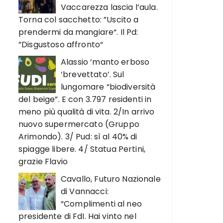
Vaccarezza lascia l’aula.
Torna col sacchetto: ”Uscito a
prendermi da mangiare“. Il Pd:
”Disgustoso affronto“
Alassio ‘manto erboso
‘brevettato’. Sul
lungomare “biodiversità
del beige”. E con 3.797 residenti in
meno più qualità di vita. 2/In arrivo
nuovo supermercato (Gruppo
Arimondo). 3/ Pud: sì al 40% di
spiagge libere. 4/ Statua Pertini,
grazie Flavio
Cavallo, Futuro Nazionale
di Vannacci:
“Complimenti al neo
presidente di FdI. Hai vinto nel