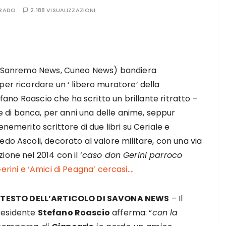
RRADO
2.188 VISUALIZZAZIONI
s” (Sanremo News, Cuneo News) bandiera
per ricordare un ‘ libero muratore’ della
tefano Roascio che ha scritto un brillante ritratto –
nte di banca, per anni una delle anime, seppur
nemerito scrittore di due libri su Ceriale e
do Ascoli, decorato al valore militare, con una via
one nel 2014 con il ‘
caso don Gerini parroco
erini e ‘Amici di Peagna’ cercasi…
.
L TESTO DELL’ARTICOLO DI SAVONA NEWS
– Il
residente
Stefano Roascio
afferma: “
con la