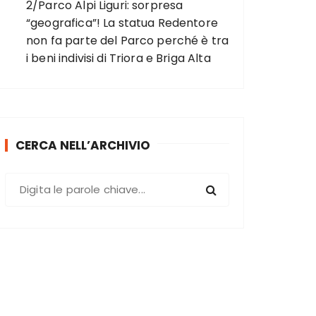
2/Parco Alpi Liguri: sorpresa
“geografica”! La statua Redentore
non fa parte del Parco perché è tra
i beni indivisi di Triora e Briga Alta
CERCA NELL’ARCHIVIO
C
e
r
c
a
: