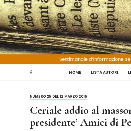
S
a
l
t
a
a
l
Liguria e Basso Piemonte
Trucioli
c
Settimanale d’informazione sen
o
n
HOME
LISTA AUTORI
L
t
e
n
NUMERO 25 DEL 12 MARZO 2015
u
t
Ceriale addio al masso
o
presidente’ Amici di Pe