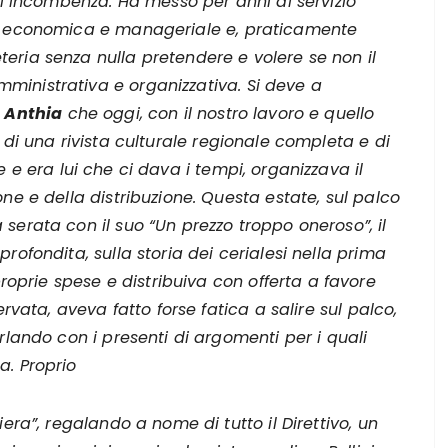
asi incombenza. Ha messo per anni al servizio
ne economica e manageriale e, praticamente
eria senza nulla pretendere e volere se non il
ministrativa e organizzativa. Si deve a
a
Anthia
che oggi, con il nostro lavoro e quello
 di una rivista culturale regionale completa e di
 e era lui che ci dava i tempi, organizzava il
ne e della distribuzione. Questa estate, sul palco
serata con il suo “Un prezzo troppo oneroso”, il
rofondita, sulla storia dei cerialesi nella prima
prie spese e distribuiva con offerta a favore
ervata, aveva fatto forse fatica a salire sul palco,
rlando con i presenti di argomenti per i quali
a. Proprio
iera”, regalando a nome di tutto il Direttivo, un