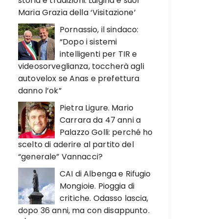
storia e tradizioni. Luigina e suor
Maria Grazia della ‘Visitazione’
Pornassio, il sindaco:
“Dopo i sistemi
intelligenti per TIR e
videosorveglianza, toccherà agli
autovelox se Anas e prefettura
danno l’ok”
Pietra Ligure. Mario
Carrara da 47 anni a
Palazzo Golli: perché ho
scelto di aderire al partito del
“generale” Vannacci?
CAI di Albenga e Rifugio
Mongioie. Pioggia di
critiche. Odasso lascia,
dopo 36 anni, ma con disappunto.