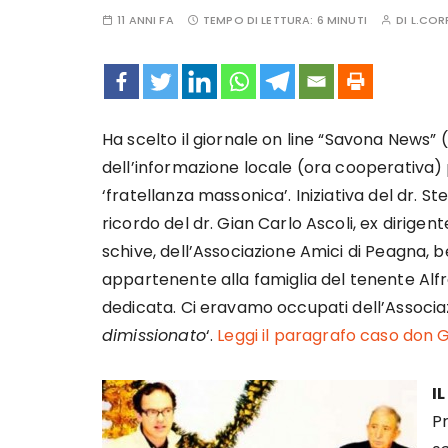
11 ANNI FA
TEMPO DI LETTURA:
6 MINUTI
DI
L.CO
Ha scelto il giornale on line “Savona New
dell’informazione locale (ora cooperativa) 
‘fratellanza massonica’. Iniziativa del dr. S
ricordo del dr. Gian Carlo Ascoli, ex dirige
schive, dell’Associazione Amici di Peagna, be
appartenente alla famiglia del tenente Alfre
dedicata. Ci eravamo occupati dell’Associazi
dimissionato
‘.
Leggi il paragrafo caso don G
I
P