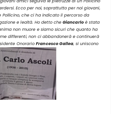
 giovani amici seguiva le pietruzze di un Pollicino
dersi. Ecco per noi, soprattutto per noi giovani,
 Pollicino, che ci ha indicato il percorso da
azione e lealtà. Ho detto che
Giancarlo
è stata
l’anima non muore e siamo sicuri che quanto ha
forme differenti, non ci abbandonerà e continuerà
Presidente Onorario
Francesco Gallea
, si uniscono