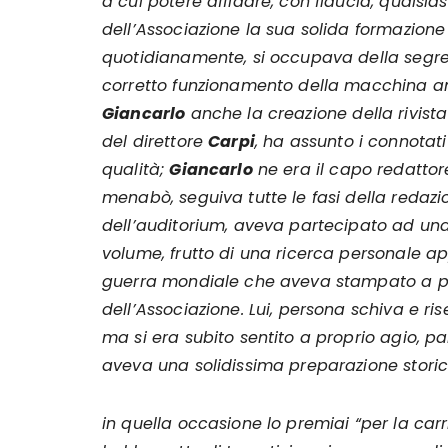
a cui potere affidare, con fiducia, qualsi
dell’Associazione la sua solida formazio
quotidianamente, si occupava della segret
corretto funzionamento della macchina am
Giancarlo
anche la creazione della rivist
del direttore
Carpi
, ha assunto i connotati
qualità;
Giancarlo
ne era il capo redattore
menabò, seguiva tutte le fasi della redazio
dell’auditorium, aveva partecipato ad una 
volume, frutto di una ricerca personale app
guerra mondiale che aveva stampato a pro
dell’Associazione. Lui, persona schiva e ris
ma si era subito sentito a proprio agio, pa
aveva una solidissima preparazione storic
in quella occasione lo premiai “per la carr