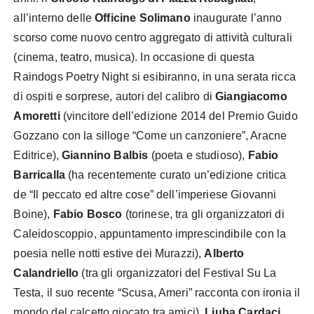
all’interno delle
Officine Solimano
inaugurate l’anno
scorso come nuovo centro aggregato di attività culturali
(cinema, teatro, musica). In occasione di questa
Raindogs Poetry Night si esibiranno, in una serata ricca
di ospiti e sorprese, autori del calibro di
Giangiacomo
Amoretti
(vincitore dell’edizione 2014 del Premio Guido
Gozzano con la silloge “Come un canzoniere”, Aracne
Editrice),
Giannino Balbis
(poeta e studioso),
Fabio
Barricalla
(ha recentemente curato un’edizione critica
de “Il peccato ed altre cose” dell’imperiese Giovanni
Boine),
Fabio Bosco
(torinese, tra gli organizzatori di
Caleidoscoppio, appuntamento imprescindibile con la
poesia nelle notti estive dei Murazzi),
Alberto
Calandriello
(tra gli organizzatori del Festival Su La
Testa, il suo recente “Scusa, Ameri” racconta con ironia il
mondo del calcetto giocato tra amici),
Liuba Cardaci