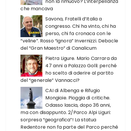
non la rimuovo? L’interpellanza
che mancava
Savona, Fratelli d’Italia a
congresso. Chi ha vinto, chi ha
perso, chi fa cronaca con le
“veline”. Rosso “ignora” Invernizzi. Debacle
del “Gran Maestro” di Canalicum
Pietra Ligure. Mario Carrara da
47 anni a Palazzo Golli: perché
ho scelto di aderire al partito
del “generale” Vannacci?
CAI di Albenga e Rifugio
Mongioie. Pioggia di critiche.
Odasso lascia, dopo 36 anni,
ma con disappunto. 2/Parco Alpi Liguri:
sorpresa “geografica”! La statua
Redentore non fa parte del Parco perché