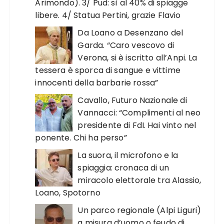
Arimondo). 3/ Pud: sì al 40% di spiagge
libere. 4/ Statua Pertini, grazie Flavio
Da Loano a Desenzano del
Garda. “Caro vescovo di
Verona, si è iscritto all’Anpi. La
tessera è sporca di sangue e vittime
innocenti della barbarie rossa”
Cavallo, Futuro Nazionale di
Vannacci: “Complimenti al neo
presidente di FdI. Hai vinto nel
ponente. Chi ha perso”
La suora, il microfono e la
spiaggia: cronaca di un
miracolo elettorale tra Alassio,
Loano, Spotorno
Un parco regionale (Alpi Liguri)
a misura d’uomo o feudo di