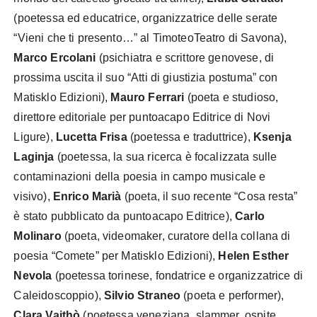
(poetessa ed educatrice, organizzatrice delle serate
“Vieni che ti presento…” al TimoteoTeatro di Savona),
Marco Ercolani
(psichiatra e scrittore genovese, di
prossima uscita il suo “Atti di giustizia postuma” con
Matisklo Edizioni),
Mauro Ferrari
(poeta e studioso,
direttore editoriale per puntoacapo Editrice di Novi
Ligure),
Lucetta Frisa
(poetessa e traduttrice),
Ksenja
Laginja
(poetessa, la sua ricerca è focalizzata sulle
contaminazioni della poesia in campo musicale e
visivo),
Enrico Marià
(poeta, il suo recente “Cosa resta”
è stato pubblicato da puntoacapo Editrice),
Carlo
Molinaro
(poeta, videomaker, curatore della collana di
poesia “Comete” per Matisklo Edizioni),
Helen Esther
Nevola
(poetessa torinese, fondatrice e organizzatrice di
Caleidoscoppio),
Silvio Straneo
(poeta e performer),
Clara Vajthò
(poetessa veneziana, slammer, ospite