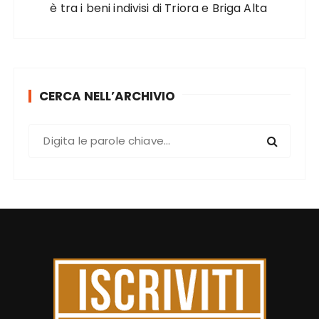
è tra i beni indivisi di Triora e Briga Alta
CERCA NELL’ARCHIVIO
C
e
r
c
a
: