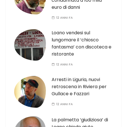
condannata a 100 mila
euro di danni
12 ANNI FA
Loano vendesi sul
lungomare il ‘chiosco
fantasma’ con discoteca e
ristorante
12 ANNI FA
Arresti in Liguria, nuovi
retroscena in Riviera per
Gullace e Fazzari
12 ANNI FA
La palmetta ‘giudiziosa’ di
Loano chiede aiuto