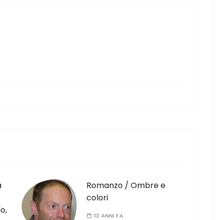
a
Romanzo / Ombre e
colori
o,
13 ANNI FA