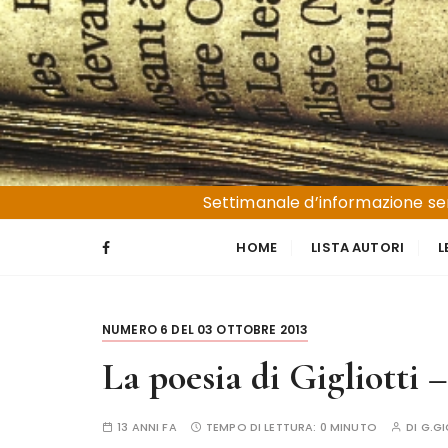
S
a
l
t
a
a
l
Liguria e Basso Piemonte
Trucioli
c
Settimanale d’informazione sen
o
n
HOME
LISTA AUTORI
L
t
e
n
NUMERO 6 DEL 03 OTTOBRE 2013
u
t
La poesia di Gigliotti
o
13 ANNI FA
TEMPO DI LETTURA:
0 MINUTO
DI
G.GI