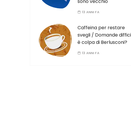
sono vecchio
13 ANNI FA
Caffeina per restare
svegli / Domande difficil
è colpa di Berlusconi?
13 ANNI FA