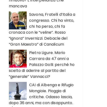
rimuovo? L’interpellanza che
mancava
Savona, Fratelli d’Italia a
congresso. Chi ha vinto,
chi ha perso, chi fa
cronaca con le “veline”. Rosso
“ignora” Invernizzi. Debacle del
“Gran Maestro” di Canalicum
Pietra Ligure. Mario
Carrara da 47 anni a
Palazzo Golli: perché ho
scelto di aderire al partito del
“generale” Vannacci?
CAI di Albenga e Rifugio
Mongioie. Pioggia di
critiche. Odasso lascia,
dopo 36 anni, ma con disappunto.