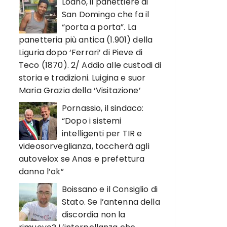
Loano, il panettiere di
San Domingo che fa il
“porta a porta”. La
panetteria più antica (1.901) della
Liguria dopo ‘Ferrari’ di Pieve di
Teco (1870). 2/ Addio alle custodi di
storia e tradizioni. Luigina e suor
Maria Grazia della ‘Visitazione’
Pornassio, il sindaco:
“Dopo i sistemi
intelligenti per TIR e
videosorveglianza, toccherà agli
autovelox se Anas e prefettura
danno l’ok”
Boissano e il Consiglio di
Stato. Se l’antenna della
discordia non la