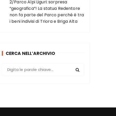
2/Parco Alpi Liguri: sorpresa
“geografica”! La statua Redentore
non fa parte del Parco perché è tra
i beni indivisi di Triora e Briga Alta
CERCA NELL’ARCHIVIO
C
e
r
c
a
: