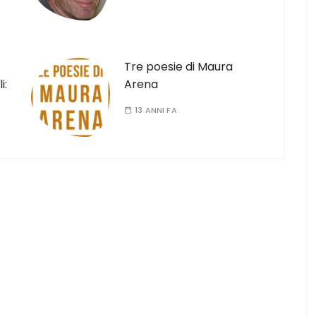
Tre poesie di Maura
i:
Arena
13 ANNI FA