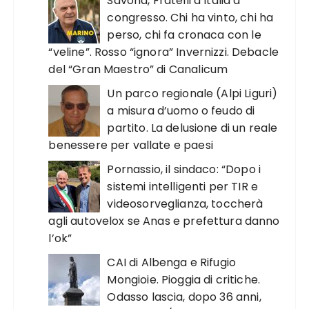
Savona, Fratelli d’Italia a
congresso. Chi ha vinto, chi ha
perso, chi fa cronaca con le
“veline”. Rosso “ignora” Invernizzi. Debacle
del “Gran Maestro” di Canalicum
Un parco regionale (Alpi Liguri)
a misura d’uomo o feudo di
partito. La delusione di un reale
benessere per vallate e paesi
Pornassio, il sindaco: “Dopo i
sistemi intelligenti per TIR e
videosorveglianza, toccherà
agli autovelox se Anas e prefettura danno
l’ok”
CAI di Albenga e Rifugio
Mongioie. Pioggia di critiche.
Odasso lascia, dopo 36 anni,