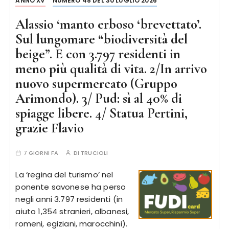
ANNO XV
NUMERO 48 DEL 30 LUGLIO 2026
Alassio ‘manto erboso ‘brevettato’.
Sul lungomare “biodiversità del
beige”. E con 3.797 residenti in
meno più qualità di vita. 2/In arrivo
nuovo supermercato (Gruppo
Arimondo). 3/ Pud: sì al 40% di
spiagge libere. 4/ Statua Pertini,
grazie Flavio
7 GIORNI FA
DI
TRUCIOLI
La ‘regina del turismo’ nel
ponente savonese ha perso
negli anni 3.797 residenti (in
aiuto 1,354 stranieri, albanesi,
romeni, egiziani, marocchini).