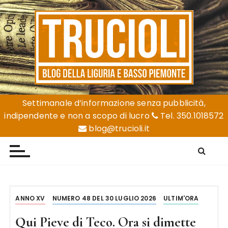
S
a
l
t
a
a
l
Trucioli
Liguria e Basso Piemonte
c
Settimanale d’informazione senza pubblicità,
o
indipendente e non a scopo di lucro
Tel. 350.1018572
n
blog@trucioli.it
t
e
n
u
t
o
ANNO XV
NUMERO 48 DEL 30 LUGLIO 2026
ULTIM'ORA
Qui Pieve di Teco. Ora si dimette