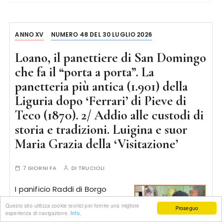
ANNO XV
NUMERO 48 DEL 30 LUGLIO 2026
Loano, il panettiere di San Domingo
che fa il “porta a porta”. La
panetteria più antica (1.901) della
Liguria dopo ‘Ferrari’ di Pieve di
Teco (1870). 2/ Addio alle custodi di
storia e tradizioni. Luigina e suor
Maria Grazia della ‘Visitazione’
7 GIORNI FA
DI
TRUCIOLI
I panificio Raddi di Borgo
Castello ha una storia che
Questo sito utilizza cookie tecnici per fornire una migliore
Proseguo
arriva da lontano. Per decenni
esperienza di navigazione.
Info.